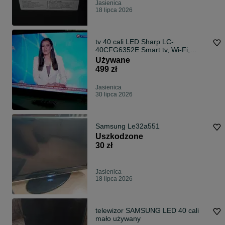
Jasienica
18 lipca 2026
tv 40 cali LED Sharp LC-
40CFG6352E Smart tv, Wi-Fi,
DVBT-2 HEVC
Używane
499 zł
Jasienica
30 lipca 2026
Samsung Le32a551
Uszkodzone
30 zł
Jasienica
18 lipca 2026
telewizor SAMSUNG LED 40 cali
mało używany