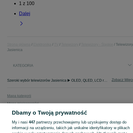
1
z
100
Dalej
Strona główna
Elektronika
TV
Telewizory
Telewizory - Śląskie
Telewizory
Jasienica
KATEGORIA
Zobacz Więc
Szeroki wybór telewizorów Jasienica ▶️ OLED, QLED, LCD różnych rozmiarów ✅ Nowe i używane w dobrych cenach ☝ Sprawdź ogłoszenia online na OLX.pl!
Mapa kategorii
Mapa miejscowości
Mapa ministron
Dbamy o Twoją prywatność
Popularne wyszukiwania
My i nasi
447
partnerzy przechowujemy lub uzyskujemy dostęp do
informacji na urządzeniu, takich jak unikalne identyfikatory w plikach