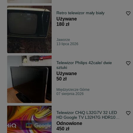
Retro telewizor mały biały
Używane
180 zł
Jaworze
13 lipca 2026
Telewizor Philips 42cale/ dwie
sztuki
Używane
50 zł
Międzyrzecze Górne
07 sierpnia 2026
Telewizor CHiQ L32G7V 32 LED
HD Google TV L32H7G HDR10
Dolby chromecast
Odnowione
450 zł