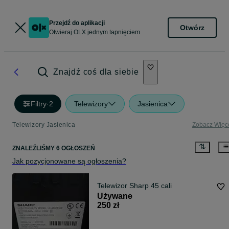
Przejdź do aplikacji
Otwórz
Otwieraj OLX jednym tapnięciem
Znajdź coś dla siebie
Filtry
·
2
Telewizory
Jasienica
Telewizory Jasienica
Zobacz Więc
ZNALEŹLIŚMY 6 OGŁOSZEŃ
Jak pozycjonowane są ogłoszenia?
Telewizor Sharp 45 cali
Używane
250 zł