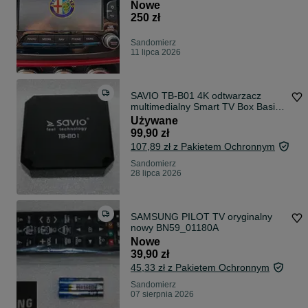
Nowe
250 zł
Sandomierz
11 lipca 2026
SAVIO TB-B01 4K odtwarzacz
multimedialny Smart TV Box Basic
One
Używane
99,90 zł
107,89 zł z Pakietem Ochronnym
Sandomierz
28 lipca 2026
SAMSUNG PILOT TV oryginalny
nowy BN59_01180A
Nowe
39,90 zł
45,33 zł z Pakietem Ochronnym
Sandomierz
07 sierpnia 2026