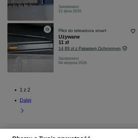
Sandomierz
21 lipca 2026
Pilot do telewizora smart
Używane
11 zł
14,89 zł z Pakietem Ochronnym
Sandomierz
04 sierpnia 2026
1
z
2
Dalej
Strona główna
Elektronika
TV
Akcesoria
Akcesoria - Świętokrzyskie