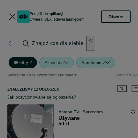
Przejdź do aplikacji
Otwórz
Otwieraj OLX jednym tapnięciem
Znajdź coś dla siebie
Filtry
·
2
Akcesoria
Sandomierz
Akcesoria do telewizorów Sandomierz
Zobacz Więc
ZNALEŹLIŚMY 12 OGŁOSZEŃ
Jak pozycjonowane są ogłoszenia?
Antena TV . Sprzedam
Używane
50 zł