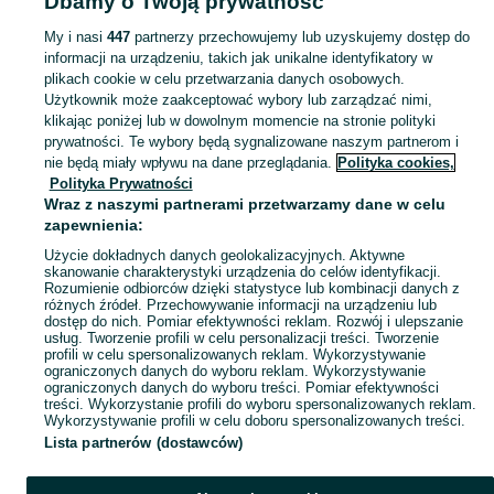
Dbamy o Twoją prywatność
Akcesoria - Sandomierz
My i nasi
447
partnerzy przechowujemy lub uzyskujemy dostęp do
informacji na urządzeniu, takich jak unikalne identyfikatory w
KATEGORIA
plikach cookie w celu przetwarzania danych osobowych.
Użytkownik może zaakceptować wybory lub zarządzać nimi,
Zobacz Więc
Akcesoria do telewizora Sandomierz ▶️ szeroki wybór modeli i marek ✅ Nowe i używane w najlepszych cenach ✌ Sprawdź oferty i kupuj tanio na OLX.pl!
klikając poniżej lub w dowolnym momencie na stronie polityki
prywatności. Te wybory będą sygnalizowane naszym partnerom i
nie będą miały wpływu na dane przeglądania.
Polityka cookies,
Mapa kategorii
Polityka Prywatności
Mapa miejscowości
Wraz z naszymi partnerami przetwarzamy dane w celu
zapewnienia:
Mapa ministron
Użycie dokładnych danych geolokalizacyjnych. Aktywne
Popularne wyszukiwania
skanowanie charakterystyki urządzenia do celów identyfikacji.
Rozumienie odbiorców dzięki statystyce lub kombinacji danych z
różnych źródeł. Przechowywanie informacji na urządzeniu lub
dostęp do nich. Pomiar efektywności reklam. Rozwój i ulepszanie
usług. Tworzenie profili w celu personalizacji treści. Tworzenie
profili w celu spersonalizowanych reklam. Wykorzystywanie
ograniczonych danych do wyboru reklam. Wykorzystywanie
ograniczonych danych do wyboru treści. Pomiar efektywności
treści. Wykorzystanie profili do wyboru spersonalizowanych reklam.
Wykorzystywanie profili w celu doboru spersonalizowanych treści.
Lista partnerów (dostawców)