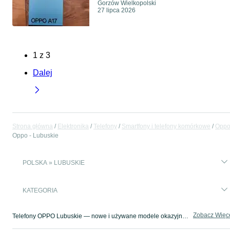
Gorzów Wielkopolski
27 lipca 2026
1
z
3
Dalej
Strona główna
Elektronika
Telefony
Smartfony i telefony komórkowe
Opp
Oppo - Lubuskie
POLSKA » LUBUSKIE
KATEGORIA
Zobacz Więc
Telefony OPPO Lubuskie — nowe i używane modele okazyjnie ✌️ Szeroki wybór telefonów komórkowych OPPO ➤ Znajdź swój smartfon i kupuj na OLX.pl!