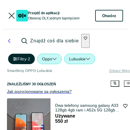
Przejdź do aplikacji
Otwórz
Otwieraj OLX jednym tapnięciem
Znajdź coś dla siebie
Filtry
·
2
Oppo
Lubuskie
Smartfony OPPO Lubuskie
Zobacz Więc
ZNALEŹLIŚMY 30 OGŁOSZEŃ
Jak pozycjonowane są ogłoszenia?
Dwa telefony samsung galaxy A33
128gb 4gb ram i A52s 5G 128gb
6gb ram dual sim
Używane
550 zł