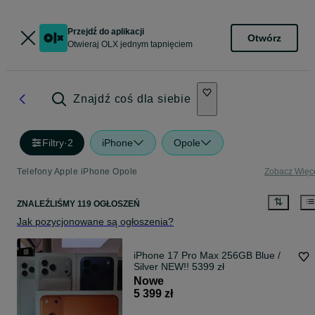
Przejdź do aplikacji
Otwórz
Otwieraj OLX jednym tapnięciem
Znajdź coś dla siebie
Filtry
·
2
iPhone
Opole
Telefony Apple iPhone Opole
Zobacz Więc
ZNALEŹLIŚMY 119 OGŁOSZEŃ
Jak pozycjonowane są ogłoszenia?
iPhone 17 Pro Max 256GB Blue /
Silver NEW!! 5399 zł
Nowe
5 399 zł