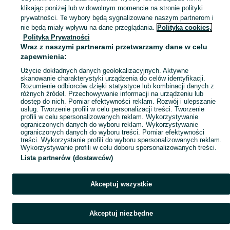
klikając poniżej lub w dowolnym momencie na stronie polityki
prywatności. Te wybory będą sygnalizowane naszym partnerom i
Mapa kategorii
nie będą miały wpływu na dane przeglądania.
Polityka cookies,
Mapa miejscowości
Polityka Prywatności
Wraz z naszymi partnerami przetwarzamy dane w celu
Mapa ministron
zapewnienia:
Popularne wyszukiwania
Użycie dokładnych danych geolokalizacyjnych. Aktywne
skanowanie charakterystyki urządzenia do celów identyfikacji.
Rozumienie odbiorców dzięki statystyce lub kombinacji danych z
różnych źródeł. Przechowywanie informacji na urządzeniu lub
dostęp do nich. Pomiar efektywności reklam. Rozwój i ulepszanie
usług. Tworzenie profili w celu personalizacji treści. Tworzenie
profili w celu spersonalizowanych reklam. Wykorzystywanie
ograniczonych danych do wyboru reklam. Wykorzystywanie
ograniczonych danych do wyboru treści. Pomiar efektywności
treści. Wykorzystanie profili do wyboru spersonalizowanych reklam.
Wykorzystywanie profili w celu doboru spersonalizowanych treści.
Lista partnerów (dostawców)
Akceptuj wszystkie
Akceptuj niezbędne