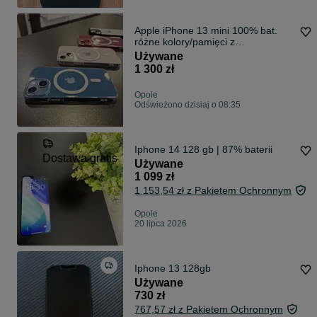
Apple iPhone 13 mini 100% bat.
różne kolory/pamięci z
GWARANCJĄ
Używane
1 300 zł
Opole
Odświeżono dzisiaj o 08:35
Iphone 14 128 gb | 87% baterii
Dostawa gratis
Używane
1 099 zł
1 153,54 zł z Pakietem Ochronnym
Opole
20 lipca 2026
Iphone 13 128gb
Używane
730 zł
767,57 zł z Pakietem Ochronnym