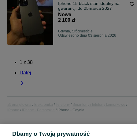
Iphone 15 black stan idealny na
gwarancji do 25marca 2027
Nowe
2 100 zł
Gdynia, Śródmieście
Odświeżono dnia 03 sierpnia 2026
1
z
38
Dalej
Strona główna
Elektronika
Telefony
Smartfony i telefony komórkowe
iPhone
iPhone - Pomorskie
iPhone - Gdynia
POLSKA » POMORSKIE » GDYNIA
Dbamy o Twoją prywatność