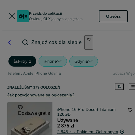
Przejdź do aplikacji
Otwórz
Otwieraj OLX jednym tapnięciem
Znajdź coś dla siebie
Filtry
·
2
iPhone
Gdynia
Telefony Apple iPhone Gdynia
Zobacz Więc
ZNALEŹLIŚMY 379 OGŁOSZEŃ
Jak pozycjonowane są ogłoszenia?
iPhone 16 Pro Desert Titanium
Dostawa gratis
128GB
Używane
2 875 zł
2 945 zł z Pakietem Ochronnym