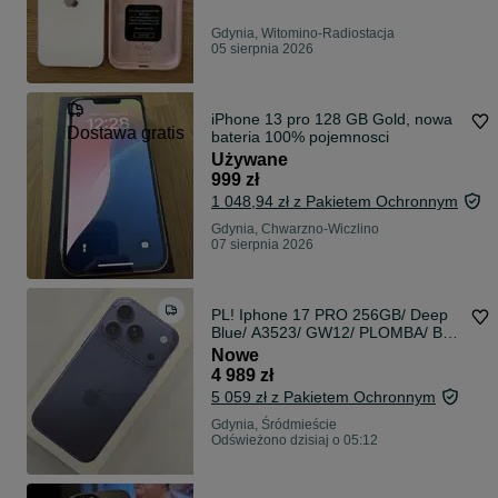
Gdynia, Witomino-Radiostacja
05 sierpnia 2026
iPhone 13 pro 128 GB Gold, nowa
Dostawa gratis
bateria 100% pojemnosci
Używane
999 zł
1 048,94 zł z Pakietem Ochronnym
Gdynia, Chwarzno-Wiczlino
07 sierpnia 2026
PL! Iphone 17 PRO 256GB/ Deep
Blue/ A3523/ GW12/ PLOMBA/ BEZ
RAT/ 100% ORYGINAŁ/ mamy 3
Nowe
sztuki
4 989 zł
5 059 zł z Pakietem Ochronnym
Gdynia, Śródmieście
Odświeżono dzisiaj o 05:12