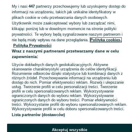
KATEGORIA
My i nasi
447
partnerzy przechowujemy lub uzyskujemy dostęp do
informacji na urządzeniu, takich jak unikalne identyfikatory w
plikach cookie w celu przetwarzania danych osobowych.
Zobacz Więc
Sprzedaż smartfonów Apple Gdynia ➤ Szeroki wybór modeli, kolorów i konfiguracji ☝ Sprawdź nowe i używane iPhone'y w najlepszych cenach na OLX.pl!
Użytkownik może zaakceptować wybory lub zarządzać nimi,
klikając poniżej lub w dowolnym momencie na stronie polityki
prywatności. Te wybory będą sygnalizowane naszym partnerom i
Mapa kategorii
nie będą miały wpływu na dane przeglądania.
Polityka cookies,
Mapa miejscowości
Polityka Prywatności
Wraz z naszymi partnerami przetwarzamy dane w celu
Mapa ministron
zapewnienia:
Popularne wyszukiwania
Użycie dokładnych danych geolokalizacyjnych. Aktywne
skanowanie charakterystyki urządzenia do celów identyfikacji.
Rozumienie odbiorców dzięki statystyce lub kombinacji danych z
różnych źródeł. Przechowywanie informacji na urządzeniu lub
dostęp do nich. Pomiar efektywności reklam. Rozwój i ulepszanie
usług. Tworzenie profili w celu personalizacji treści. Tworzenie
profili w celu spersonalizowanych reklam. Wykorzystywanie
ograniczonych danych do wyboru reklam. Wykorzystywanie
ograniczonych danych do wyboru treści. Pomiar efektywności
treści. Wykorzystanie profili do wyboru spersonalizowanych reklam.
Wykorzystywanie profili w celu doboru spersonalizowanych treści.
Lista partnerów (dostawców)
Akceptuj wszystkie