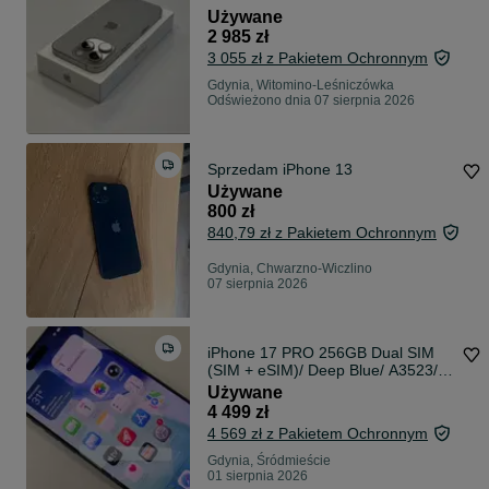
Używane
2 985 zł
3 055 zł z Pakietem Ochronnym
Gdynia, Witomino-Leśniczówka
Odświeżono dnia 07 sierpnia 2026
Sprzedam iPhone 13
Używane
800 zł
840,79 zł z Pakietem Ochronnym
Gdynia, Chwarzno-Wiczlino
07 sierpnia 2026
iPhone 17 PRO 256GB Dual SIM
(SIM + eSIM)/ Deep Blue/ A3523/
BAT 100%/ Grade A/ + ładowarka/
Używane
10.01.26/ 100% SPŁACONY
4 499 zł
4 569 zł z Pakietem Ochronnym
Gdynia, Śródmieście
01 sierpnia 2026