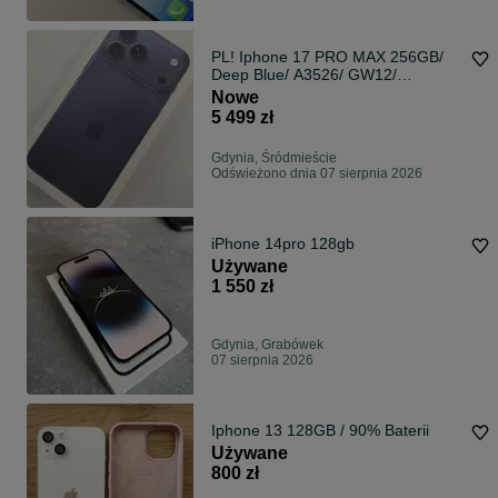
PL! Iphone 17 PRO MAX 256GB/
Deep Blue/ A3526/ GW12/
PLOMBA/ bez rat/ 100% oryginał
Nowe
5 499 zł
Gdynia, Śródmieście
Odświeżono dnia 07 sierpnia 2026
iPhone 14pro 128gb
Używane
1 550 zł
Gdynia, Grabówek
07 sierpnia 2026
Iphone 13 128GB / 90% Baterii
Używane
800 zł