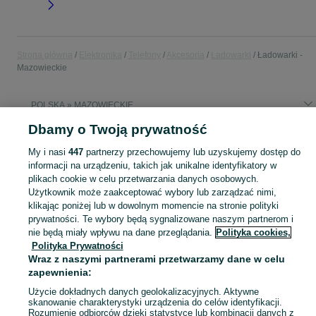
Strona główna
Elektronika
Telefony
Akcesoria
Ładowarki
Ładowarki -
Mazowieckie
POLSKA » MAZOWIECKIE
Dbamy o Twoją prywatność
KATEGORIA
My i nasi
447
partnerzy przechowujemy lub uzyskujemy dostęp do
informacji na urządzeniu, takich jak unikalne identyfikatory w
Zobacz Więc
plikach cookie w celu przetwarzania danych osobowych.
Sprzedaż ładowarek do telefonu Mazowieckie ▶️ szybkie, bezprzewodowe, samochodowe ✅ Nowe i używane w atrakcyjnych cenach ✌ Kupuj i sprzedawaj na OLX.pl!
Użytkownik może zaakceptować wybory lub zarządzać nimi,
klikając poniżej lub w dowolnym momencie na stronie polityki
Mapa kategorii
prywatności. Te wybory będą sygnalizowane naszym partnerom i
nie będą miały wpływu na dane przeglądania.
Polityka cookies,
Mapa miejscowości
Polityka Prywatności
Mapa ministron
Wraz z naszymi partnerami przetwarzamy dane w celu
Popularne wyszukiwania
zapewnienia:
Użycie dokładnych danych geolokalizacyjnych. Aktywne
skanowanie charakterystyki urządzenia do celów identyfikacji.
Rozumienie odbiorców dzięki statystyce lub kombinacji danych z