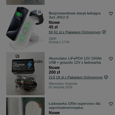
Bezprzewodowa stacja ładująca
3w1 JH12-S
Nowe
45 zł
50,61 zł z Pakietem Ochronnym
Ząbki
Dzisiaj o 17:04
Akumulator LiFePO4 12V 150Ah
Dostawa gratis
USB + gniazdo 12V z ładowarką
Nowe
200 zł
213,19 zł z Pakietem Ochronnym
Warszawa, Ursynów
02 sierpnia 2026
Ładowarka 100w supervooc dla
oppo/realme/oneplus
Nowe