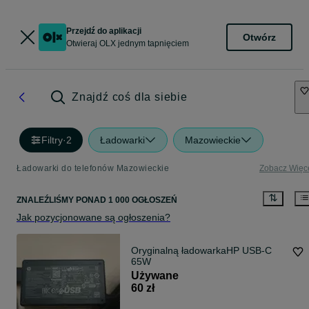
Przejdź do aplikacji
Otwórz
Otwieraj OLX jednym tapnięciem
Znajdź coś dla siebie
Filtry
·
2
Ładowarki
Mazowieckie
Ładowarki do telefonów Mazowieckie
Zobacz Więc
ZNALEŹLIŚMY
PONAD
1 000 OGŁOSZEŃ
Jak pozycjonowane są ogłoszenia?
Oryginalną ładowarkaHP USB-C
65W
Używane
60 zł