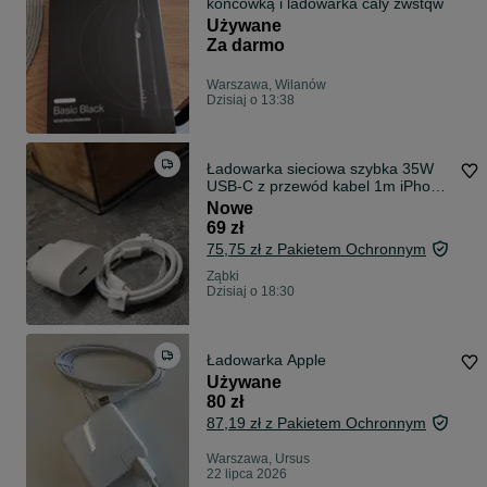
koncowką i ladowarka caly zwstqw
Używane
Za darmo
Warszawa, Wilanów
Dzisiaj o 13:38
Ładowarka sieciowa szybka 35W
USB-C z przewód kabel 1m iPhone
15
Nowe
69 zł
75,75 zł z Pakietem Ochronnym
Ząbki
Dzisiaj o 18:30
Ładowarka Apple
Używane
80 zł
87,19 zł z Pakietem Ochronnym
Warszawa, Ursus
22 lipca 2026