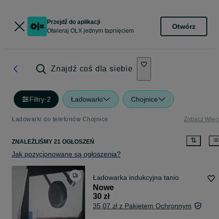
Przejdź do aplikacji
Otwórz
Otwieraj OLX jednym tapnięciem
Znajdź coś dla siebie
Filtry
·
2
Ładowarki
Chojnice
Ładowarki do telefonów Chojnice
Zobacz Więc
ZNALEŹLIŚMY 21 OGŁOSZEŃ
Jak pozycjonowane są ogłoszenia?
Ładowarka indukcyjna tanio
Nowe
30 zł
35,07 zł z Pakietem Ochronnym