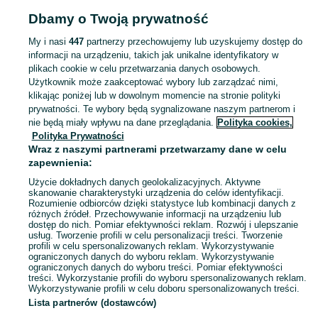
Strona główna
Elektronika
Telefony
Akcesoria
Ładowarki
Ładowarki -
Dbamy o Twoją prywatność
Pomorskie
Ładowarki - Chojnice
My i nasi
447
partnerzy przechowujemy lub uzyskujemy dostęp do
informacji na urządzeniu, takich jak unikalne identyfikatory w
KATEGORIA
plikach cookie w celu przetwarzania danych osobowych.
Użytkownik może zaakceptować wybory lub zarządzać nimi,
Zobacz Więc
Sprzedaż ładowarek do telefonu Chojnice ▶️ szybkie, bezprzewodowe, samochodowe ✅ Nowe i używane w atrakcyjnych cenach ✌ Kupuj i sprzedawaj na OLX.pl!
klikając poniżej lub w dowolnym momencie na stronie polityki
prywatności. Te wybory będą sygnalizowane naszym partnerom i
nie będą miały wpływu na dane przeglądania.
Polityka cookies,
Mapa kategorii
Polityka Prywatności
Mapa miejscowości
Wraz z naszymi partnerami przetwarzamy dane w celu
zapewnienia:
Mapa ministron
Użycie dokładnych danych geolokalizacyjnych. Aktywne
Popularne wyszukiwania
skanowanie charakterystyki urządzenia do celów identyfikacji.
Rozumienie odbiorców dzięki statystyce lub kombinacji danych z
różnych źródeł. Przechowywanie informacji na urządzeniu lub
dostęp do nich. Pomiar efektywności reklam. Rozwój i ulepszanie
usług. Tworzenie profili w celu personalizacji treści. Tworzenie
profili w celu spersonalizowanych reklam. Wykorzystywanie
ograniczonych danych do wyboru reklam. Wykorzystywanie
ograniczonych danych do wyboru treści. Pomiar efektywności
treści. Wykorzystanie profili do wyboru spersonalizowanych reklam.
Wykorzystywanie profili w celu doboru spersonalizowanych treści.
Lista partnerów (dostawców)