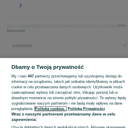
Strona główna
Elektronika
Telefony
Akcesoria
Etui
Etui - Opolskie
Etui -
Minkowskie
KATEGORIA
Zobacz Więc
Sprzedaż etui na telefon Minkowskie ▶️ silikonowe, skórzane, z klapką i inne ✅ Nowe i używane w najlepszych cenach ✌ Kupuj i sprzedawaj na OLX.pl!
Dbamy o Twoją prywatność
Mapa kategorii
My i nasi
447
partnerzy przechowujemy lub uzyskujemy dostęp do
informacji na urządzeniu, takich jak unikalne identyfikatory w plikach
Mapa miejscowości
cookie w celu przetwarzania danych osobowych. Użytkownik może
Mapa ministron
zaakceptować wybory lub zarządzać nimi, klikając poniżej lub w
Popularne wyszukiwania
dowolnym momencie na stronie polityki prywatności. Te wybory będą
sygnalizowane naszym partnerom i nie będą miały wpływu na dane
przeglądania.
Polityka cookies,
Polityka Prywatności
Wraz z naszymi partnerami przetwarzamy dane w celu
zapewnienia:
Użycie dokładnych danych geolokalizacyjnych. Aktywne skanowanie