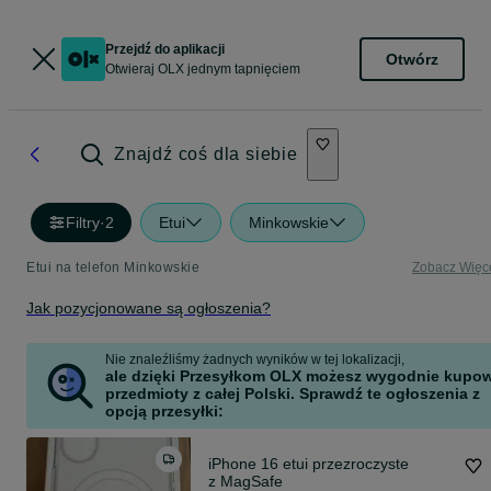
Przejdź do aplikacji
Otwórz
Otwieraj OLX jednym tapnięciem
Znajdź coś dla siebie
Filtry
·
2
Etui
Minkowskie
Etui na telefon Minkowskie
Zobacz Więc
Jak pozycjonowane są ogłoszenia?
Nie znaleźliśmy żadnych wyników w tej lokalizacji,
ale dzięki Przesyłkom OLX możesz wygodnie kupo
przedmioty z całej Polski. Sprawdź te ogłoszenia z
opcją przesyłki:
iPhone 16 etui przezroczyste
z MagSafe