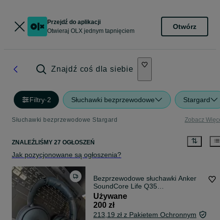
Przejdź do aplikacji
Otwórz
Otwieraj OLX jednym tapnięciem
Znajdź coś dla siebie
Filtry
·
2
Słuchawki bezprzewodowe
Stargard
Słuchawki bezprzewodowe Stargard
Zobacz Więc
ZNALEŹLIŚMY 27 OGŁOSZEŃ
Jak pozycjonowane są ogłoszenia?
Bezprzewodowe słuchawki Anker
SoundCore Life Q35
(ciemnoniebieskie)
Używane
200 zł
213,19 zł z Pakietem Ochronnym