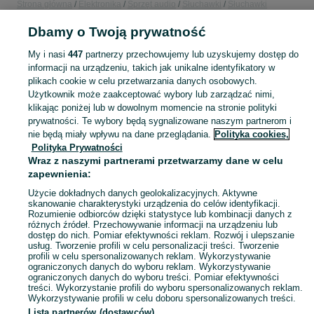
Strona główna
Elektronika
Sprzęt audio
Słuchawki
Słuchawki
bezprzewodowe
Słuchawki bezprzewodowe - Zachodniopomorskie
Dbamy o Twoją prywatność
Słuchawki bezprzewodowe - Stargard
My i nasi
447
partnerzy przechowujemy lub uzyskujemy dostęp do
KATEGORIA
informacji na urządzeniu, takich jak unikalne identyfikatory w
plikach cookie w celu przetwarzania danych osobowych.
Użytkownik może zaakceptować wybory lub zarządzać nimi,
Zobacz Więc
Sprzedaż słuchawek bezprzewodowych Stargard ▶️ Szeroki wybór ✅ Nowe i używane w najlepszych cenach ✌ Porównaj oferty i wybierz najlepszą na OLX.pl!
klikając poniżej lub w dowolnym momencie na stronie polityki
prywatności. Te wybory będą sygnalizowane naszym partnerom i
nie będą miały wpływu na dane przeglądania.
Polityka cookies,
Mapa kategorii
Polityka Prywatności
Mapa miejscowości
Wraz z naszymi partnerami przetwarzamy dane w celu
zapewnienia:
Mapa ministron
Użycie dokładnych danych geolokalizacyjnych. Aktywne
Popularne wyszukiwania
skanowanie charakterystyki urządzenia do celów identyfikacji.
Rozumienie odbiorców dzięki statystyce lub kombinacji danych z
różnych źródeł. Przechowywanie informacji na urządzeniu lub
dostęp do nich. Pomiar efektywności reklam. Rozwój i ulepszanie
usług. Tworzenie profili w celu personalizacji treści. Tworzenie
profili w celu spersonalizowanych reklam. Wykorzystywanie
ograniczonych danych do wyboru reklam. Wykorzystywanie
ograniczonych danych do wyboru treści. Pomiar efektywności
treści. Wykorzystanie profili do wyboru spersonalizowanych reklam.
Wykorzystywanie profili w celu doboru spersonalizowanych treści.
Lista partnerów (dostawców)