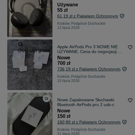
Używane
55 zł
61,19 zł z Pakietem Ochronnym
Kraków, Podgórze Duchackie
12 lipca 2026
Apple AirPods Pro 3 NOWE NIE
Dostawa gratis
UZYWANE. Cena do negocjacji.
Szybka wysyłka
Nowe
700 zł
736,19 zł z Pakietem Ochronnym
Kraków, Podgórze Duchackie
15 lipca 2026
Nowe Zapakowane Słuchawki
Bluetooth AirPods pro 2 usb-c
Nowe
150 zł
160,89 zł z Pakietem Ochronnym
Kraków, Podgórze Duchackie
21 lipca 2026