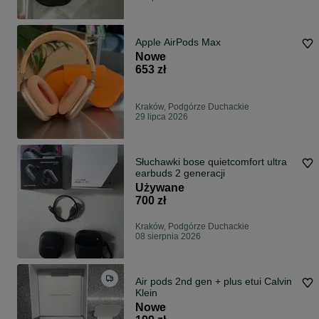
Apple AirPods Max
Nowe
653 zł
Kraków, Podgórze Duchackie
29 lipca 2026
Słuchawki bose quietcomfort ultra
earbuds 2 generacji
Używane
700 zł
Kraków, Podgórze Duchackie
08 sierpnia 2026
Air pods 2nd gen + plus etui Calvin
Klein
Nowe