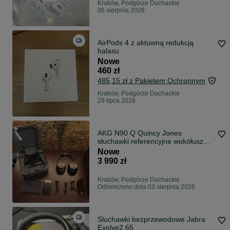
Kraków, Podgórze Duchackie
06 sierpnia 2026
AirPods 4 z aktuwną redukcją
halasu
Nowe
460 zł
485,15 zł z Pakietem Ochronnym
Kraków, Podgórze Duchackie
29 lipca 2026
AKG N90 Q Quincy Jones
słuchawki referencyjne wokółuszne
ANC DAC
Nowe
3 990 zł
Kraków, Podgórze Duchackie
Odświeżono dnia 03 sierpnia 2026
Sluchawki bezprzewodowe Jabra
Evolve2 65