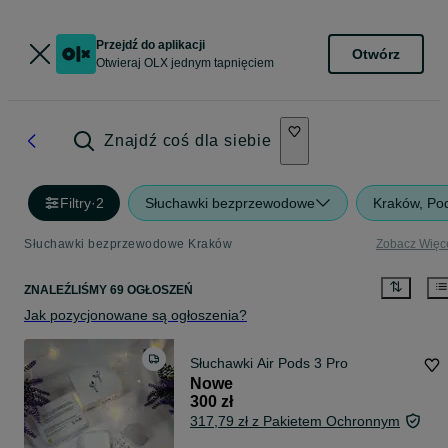
Przejdź do aplikacji
Otwórz
Otwieraj OLX jednym tapnięciem
Znajdź coś dla siebie
Filtry
·
2
Słuchawki bezprzewodowe
Kraków, Po
Słuchawki bezprzewodowe Kraków
Zobacz Więc
ZNALEŹLIŚMY 69 OGŁOSZEŃ
Jak pozycjonowane są ogłoszenia?
Słuchawki Air Pods 3 Pro
Nowe
300 zł
317,79 zł z Pakietem Ochronnym