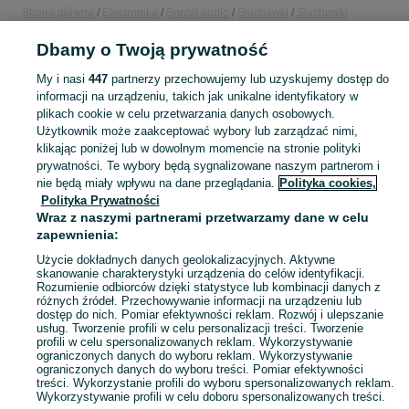
Strona główna
Elektronika
Sprzęt audio
Słuchawki
Słuchawki
bezprzewodowe
Słuchawki bezprzewodowe - Małopolskie
Słuchawki
bezprzewodowe - Kraków
Słuchawki bezprzewodowe - Podgórze Duchackie
Dbamy o Twoją prywatność
My i nasi
447
partnerzy przechowujemy lub uzyskujemy dostęp do
KATEGORIA
informacji na urządzeniu, takich jak unikalne identyfikatory w
plikach cookie w celu przetwarzania danych osobowych.
Użytkownik może zaakceptować wybory lub zarządzać nimi,
Zobacz Więc
Sprzedaż słuchawek bezprzewodowych Kraków ▶️ Szeroki wybór ✅ Nowe i używane w najlepszych cenach ✌ Porównaj oferty i wybierz najlepszą na OLX.pl!
klikając poniżej lub w dowolnym momencie na stronie polityki
prywatności. Te wybory będą sygnalizowane naszym partnerom i
nie będą miały wpływu na dane przeglądania.
Polityka cookies,
Mapa kategorii
Polityka Prywatności
Mapa miejscowości
Wraz z naszymi partnerami przetwarzamy dane w celu
zapewnienia:
Mapa ministron
Popularne wyszukiwania
Użycie dokładnych danych geolokalizacyjnych. Aktywne
skanowanie charakterystyki urządzenia do celów identyfikacji.
Rozumienie odbiorców dzięki statystyce lub kombinacji danych z
różnych źródeł. Przechowywanie informacji na urządzeniu lub
dostęp do nich. Pomiar efektywności reklam. Rozwój i ulepszanie
usług. Tworzenie profili w celu personalizacji treści. Tworzenie
profili w celu spersonalizowanych reklam. Wykorzystywanie
ograniczonych danych do wyboru reklam. Wykorzystywanie
ograniczonych danych do wyboru treści. Pomiar efektywności
treści. Wykorzystanie profili do wyboru spersonalizowanych reklam.
Wykorzystywanie profili w celu doboru spersonalizowanych treści.