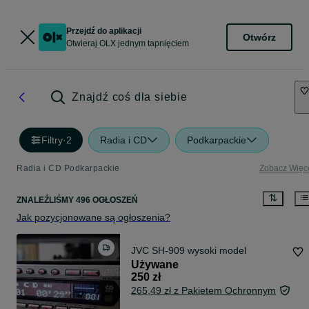
Przejdź do aplikacji
Otwórz
Otwieraj OLX jednym tapnięciem
Znajdź coś dla siebie
Filtry
·
2
Radia i CD
Podkarpackie
Radia i CD Podkarpackie
Zobacz Więc
ZNALEŹLIŚMY 496 OGŁOSZEŃ
Jak pozycjonowane są ogłoszenia?
JVC SH-909 wysoki model
Używane
250 zł
265,49 zł z Pakietem Ochronnym