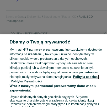
Strona główna
Elektronika
Sprzęt audio
Radia i CD
Radia i CD -
Podkarpackie
POLSKA » PODKARPACKIE
Dbamy o Twoją prywatność
KATEGORIA
My i nasi
447
partnerzy przechowujemy lub uzyskujemy dostęp do
informacji na urządzeniu, takich jak unikalne identyfikatory w
Zobacz Więc
plikach cookie w celu przetwarzania danych osobowych.
Sprzedaż sprzętu radiowego Podkarpackie ▶️ radia przenośne, CD, DAB+ – szeroki wybór w atrakcyjnych cenach ☝ Sprawdź ogłoszenia i kupuj online na OLX.pl!
Użytkownik może zaakceptować wybory lub zarządzać nimi,
klikając poniżej lub w dowolnym momencie na stronie polityki
Mapa kategorii
prywatności. Te wybory będą sygnalizowane naszym partnerom i
nie będą miały wpływu na dane przeglądania.
Polityka cookies,
Mapa miejscowości
Polityka Prywatności
Mapa ministron
Wraz z naszymi partnerami przetwarzamy dane w celu
Popularne wyszukiwania
zapewnienia:
Użycie dokładnych danych geolokalizacyjnych. Aktywne
skanowanie charakterystyki urządzenia do celów identyfikacji.
Rozumienie odbiorców dzięki statystyce lub kombinacji danych z