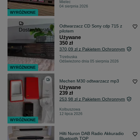
Mielec
04 sierpnia 2026
WYRÓŻNIONE
Odtwarzacz CD Sony cdp 715 z
Dostawa gratis
pilotem
Używane
350 zł
370,09 zł z Pakietem Ochronnym
Trzebuska
Odświeżono dnia 05 sierpnia 2026
WYRÓŻNIONE
Mechen M30 odtwarzacz mp3
Używane
239 zł
253,98 zł z Pakietem Ochronnym
Kolbuszowa
12 lipca 2026
WYRÓŻNIONE
Hilti Nuron DAB Radio Akkuradio
Bluetooth TOP