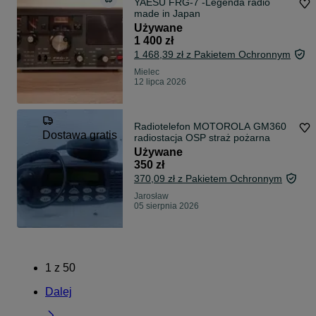
YAESU FRG-7 -Legenda radio
made in Japan
Używane
1 400 zł
1 468,39 zł z Pakietem Ochronnym
Mielec
12 lipca 2026
Radiotelefon MOTOROLA GM360
Dostawa gratis
radiostacja OSP straż pożarna
Używane
350 zł
370,09 zł z Pakietem Ochronnym
Jarosław
05 sierpnia 2026
1
z
50
Dalej