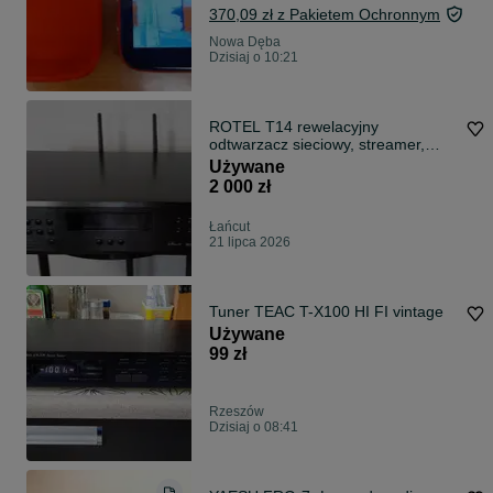
370,09 zł z Pakietem Ochronnym
Nowa Dęba
Dzisiaj o 10:21
ROTEL T14 rewelacyjny
odtwarzacz sieciowy, streamer,
tuner. Komplet sklepowy.
Używane
2 000 zł
Łańcut
21 lipca 2026
Tuner TEAC T-X100 HI FI vintage
Używane
99 zł
Rzeszów
Dzisiaj o 08:41