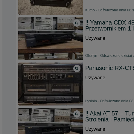
Kutno - Odświeżono dnia 08 s
‼️ Yamaha CDX-48
Przetwornikiem 1
Używane
Olsztyn - Odświeżono dzisiaj 
Panasonic RX-CT8
Używane
Łysinin - Odświeżono dnia 08
‼️ Akai AT-57 – T
Strojenia i Pamięc
Używane