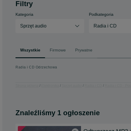
Filtry
Kategoria
Podkategoria
Sprzęt audio
Radia i CD
Wszystkie
Firmowe
Prywatne
Radia i CD Odrzechowa
Strona główna
Elektronika
Sprzęt audio
Radia i CD
Radia i CD - Po
Znaleźliśmy 1 ogłoszenie