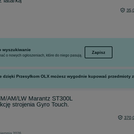
 latarką
35,
to wyszukiwanie
Zapisz
ać o nowych ogłoszeniach, które do niego pasują.
 ale dzięki Przesyłkom OLX możesz wygodnie kupować przedmioty z 
 FM/AM/LW Marantz ST300L
cję strojenia Gyro Touch.
370,
sierpnia 2026