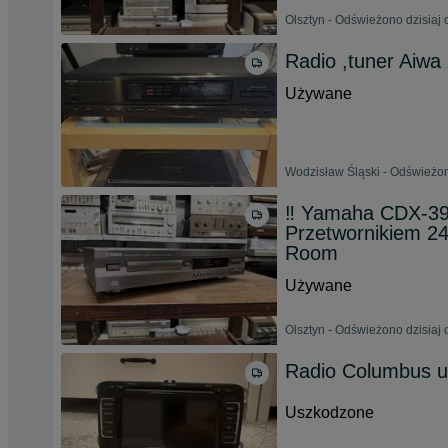
Olsztyn - Odświeżono dzisiaj 
Radio ,tuner Aiwa
Używane
Wodzisław Śląski - Odświeżon
‼️ Yamaha CDX-39
Przetwornikiem 24
Room
Używane
Olsztyn - Odświeżono dzisiaj 
Radio Columbus 
Uszkodzone