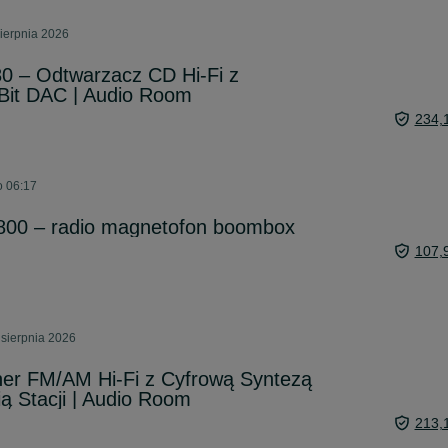
ierpnia 2026
0 – Odtwarzacz CD Hi-Fi z
-Bit DAC | Audio Room
234,
o 06:17
00 – radio magnetofon boombox
107,
 sierpnia 2026
uner FM/AM Hi-Fi z Cyfrową Syntezą
ią Stacji | Audio Room
213,