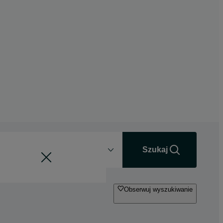
Odległość
+0 km
Szukaj
Obserwuj wyszukiwanie