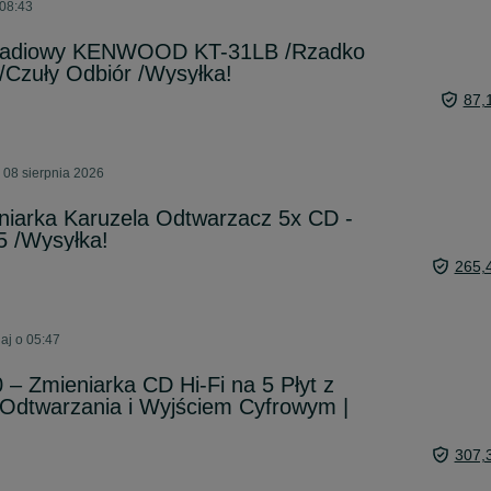
 08:43
radiowy KENWOOD KT-31LB /Rzadko
/Czuły Odbiór /Wysyłka!
87,
 08 sierpnia 2026
niarka Karuzela Odtwarzacz 5x CD -
 /Wysyłka!
265,
aj o 05:47
– Zmieniarka CD Hi-Fi na 5 Płyt z
dtwarzania i Wyjściem Cyfrowym |
307,