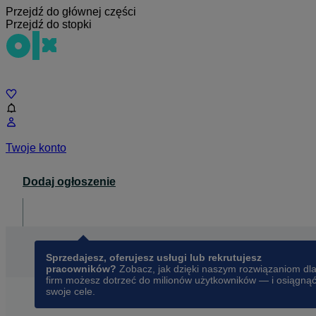
Przejdź do głównej części
Przejdź do stopki
Czat
Twoje konto
Dodaj ogłoszenie
Dla biznesu
opens in a new tab
Sprzedajesz, oferujesz usługi lub rekrutujesz
pracowników?
Zobacz, jak dzięki naszym rozwiązaniom dl
firm możesz dotrzeć do milionów użytkowników — i osiągną
swoje cele.