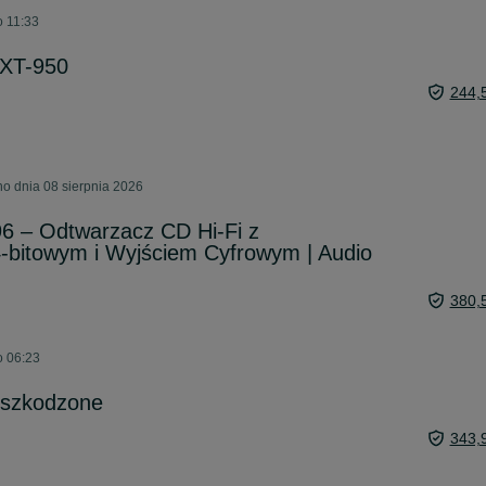
o 11:33
 XT-950
244,
o dnia 08 sierpnia 2026
6 – Odtwarzacz CD Hi-Fi z
-bitowym i Wyjściem Cyfrowym | Audio
380,
o 06:23
uszkodzone
343,