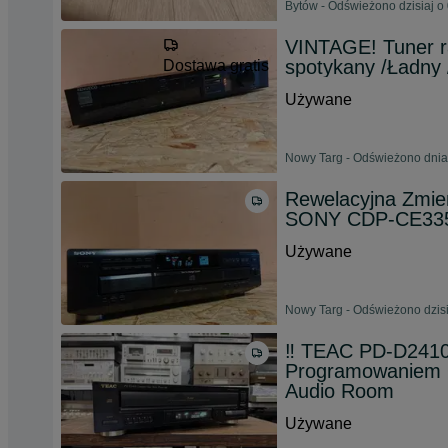
Bytów - Odświeżono dzisiaj o
VINTAGE! Tuner 
spotykany /Ładny 
Dostawa gratis
Używane
Nowy Targ - Odświeżono dnia
Rewelacyjna Zmie
SONY CDP-CE335
Używane
Nowy Targ - Odświeżono dzisi
‼️ TEAC PD-D2410 
Programowaniem O
Audio Room
Używane