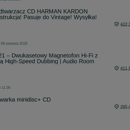
 Odtwarzacz CD HARMAN KARDON
strukcja! Pasuje do Vintage! Wysyłka!
422,
 08 sierpnia 2026
1 – Dwukasetowy Magnetofon Hi-Fi z
ją High-Speed Dubbing | Audio Room
411,
o 11:36
warka minidisc+ CD
265,