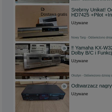
Srebrny Unikat!
HD7425 +Pilot +In
Dostawa gratis
Używane
Nowy Targ - Odświeżono dnia
‼️ Yamaha KX-W32
Dolby B/C i Funkc
Używane
Olsztyn - Odświeżono dzisiaj 
Odtwarzacz nagry
Używane