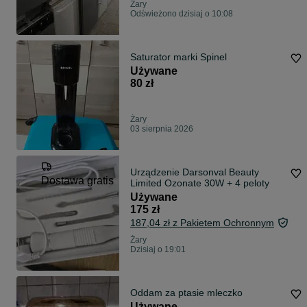
Żary
Odświeżono dzisiaj o 10:08
Saturator marki Spinel
Używane
80 zł
Żary
03 sierpnia 2026
Urządzenie Darsonval Beauty
Dostawa gratis
Limited Ozonate 30W + 4 peloty
Używane
175 zł
187,04 zł z Pakietem Ochronnym
Żary
Dzisiaj o 19:01
Oddam za ptasie mleczko
Używane