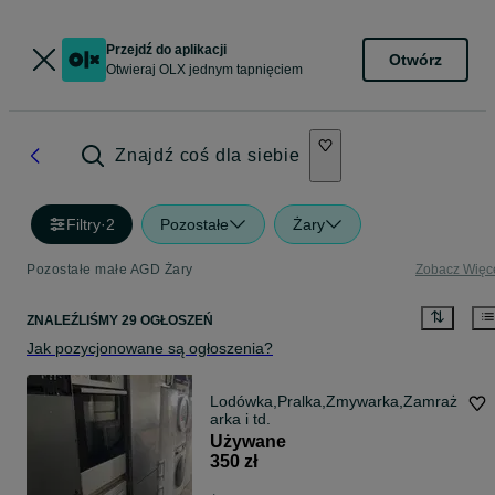
Przejdź do aplikacji
Otwórz
Otwieraj OLX jednym tapnięciem
Znajdź coś dla siebie
Filtry
·
2
Pozostałe
Żary
Pozostałe małe AGD Żary
Zobacz Więc
ZNALEŹLIŚMY 29 OGŁOSZEŃ
Jak pozycjonowane są ogłoszenia?
Lodówka,Pralka,Zmywarka,Zamraż
arka i td.
Używane
350 zł