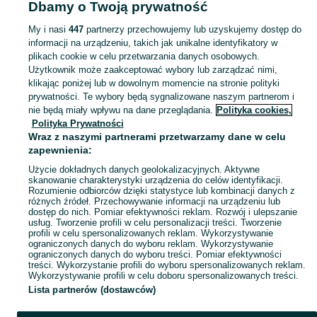
Dbamy o Twoją prywatność
Lubuskie
Pozostałe - Żary
My i nasi
447
partnerzy przechowujemy lub uzyskujemy dostęp do
informacji na urządzeniu, takich jak unikalne identyfikatory w
KATEGORIA
plikach cookie w celu przetwarzania danych osobowych.
Użytkownik może zaakceptować wybory lub zarządzać nimi,
Zobacz Więc
Sprzedaż pozostałego małego AGD Żary ▶️ różne typy, funkcje i marki ✅ Nowe i używane w atrakcyjnych cenach ✌ Znajdź oferty na OLX.pl!
klikając poniżej lub w dowolnym momencie na stronie polityki
prywatności. Te wybory będą sygnalizowane naszym partnerom i
nie będą miały wpływu na dane przeglądania.
Polityka cookies,
Mapa kategorii
Polityka Prywatności
Mapa miejscowości
Wraz z naszymi partnerami przetwarzamy dane w celu
zapewnienia:
Mapa ministron
Użycie dokładnych danych geolokalizacyjnych. Aktywne
Popularne wyszukiwania
skanowanie charakterystyki urządzenia do celów identyfikacji.
Rozumienie odbiorców dzięki statystyce lub kombinacji danych z
różnych źródeł. Przechowywanie informacji na urządzeniu lub
dostęp do nich. Pomiar efektywności reklam. Rozwój i ulepszanie
usług. Tworzenie profili w celu personalizacji treści. Tworzenie
profili w celu spersonalizowanych reklam. Wykorzystywanie
ograniczonych danych do wyboru reklam. Wykorzystywanie
ograniczonych danych do wyboru treści. Pomiar efektywności
treści. Wykorzystanie profili do wyboru spersonalizowanych reklam.
Wykorzystywanie profili w celu doboru spersonalizowanych treści.
Lista partnerów (dostawców)