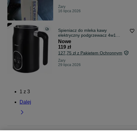
Żary
16 lipca 2026
Spieniacz do mleka kawy
elektryczny podgrzewacz 4w1
500W LED 270ml
Nowe
119 zł
127,75 zł z Pakietem Ochronnym
Żary
29 lipca 2026
1
z
3
Dalej
Strona główna
Elektronika
Sprzęt AGD
AGD drobne
Pozostałe
Pozostałe