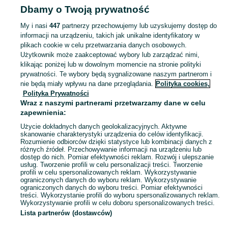
Dbamy o Twoją prywatność
Mazowieckie
Pozostałe - Radom
My i nasi
447
partnerzy przechowujemy lub uzyskujemy dostęp do
informacji na urządzeniu, takich jak unikalne identyfikatory w
KATEGORIA
plikach cookie w celu przetwarzania danych osobowych.
Użytkownik może zaakceptować wybory lub zarządzać nimi,
Zobacz Więc
Sprzedaż pozostałego małego AGD Radom ▶️ różne typy, funkcje i marki ✅ Nowe i używane w atrakcyjnych cenach ✌ Znajdź oferty na OLX.pl!
klikając poniżej lub w dowolnym momencie na stronie polityki
prywatności. Te wybory będą sygnalizowane naszym partnerom i
nie będą miały wpływu na dane przeglądania.
Polityka cookies,
Mapa kategorii
Polityka Prywatności
Mapa miejscowości
Wraz z naszymi partnerami przetwarzamy dane w celu
zapewnienia:
Mapa ministron
Użycie dokładnych danych geolokalizacyjnych. Aktywne
Popularne wyszukiwania
skanowanie charakterystyki urządzenia do celów identyfikacji.
Rozumienie odbiorców dzięki statystyce lub kombinacji danych z
różnych źródeł. Przechowywanie informacji na urządzeniu lub
dostęp do nich. Pomiar efektywności reklam. Rozwój i ulepszanie
usług. Tworzenie profili w celu personalizacji treści. Tworzenie
profili w celu spersonalizowanych reklam. Wykorzystywanie
ograniczonych danych do wyboru reklam. Wykorzystywanie
ograniczonych danych do wyboru treści. Pomiar efektywności
treści. Wykorzystanie profili do wyboru spersonalizowanych reklam.
Wykorzystywanie profili w celu doboru spersonalizowanych treści.
Lista partnerów (dostawców)