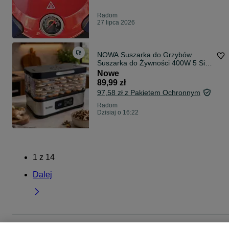
Radom
27 lipca 2026
NOWA Suszarka do Grzybów
Suszarka do Żywności 400W 5 Sit
9L Timer 1–24h Regulacja 35–
Nowe
70°C Suszarka do Owoców Warzyw
89,99 zł
Ziół Zestaw z Sitami Termoobieg
97,58 zł z Pakietem Ochronnym
FV
Radom
Dzisiaj o 16:22
1
z
14
Dalej
Strona główna
Elektronika
Sprzęt AGD
AGD drobne
Pozostałe
Pozostałe