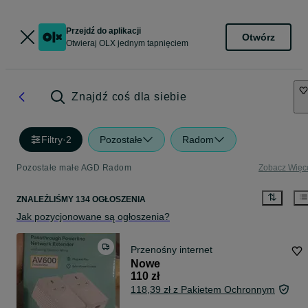
Przejdź do aplikacji
Otwórz
Otwieraj OLX jednym tapnięciem
Znajdź coś dla siebie
Filtry
·
2
Pozostałe
Radom
Pozostałe małe AGD Radom
Zobacz Więc
ZNALEŹLIŚMY 134 OGŁOSZENIA
Jak pozycjonowane są ogłoszenia?
Przenośny internet
Nowe
110 zł
118,39 zł z Pakietem Ochronnym