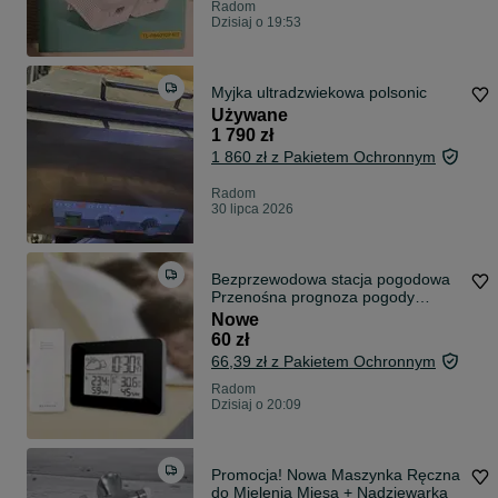
Radom
Dzisiaj o 19:53
Myjka ultradzwiekowa polsonic
Używane
1 790 zł
1 860 zł z Pakietem Ochronnym
Radom
30 lipca 2026
Bezprzewodowa stacja pogodowa
Przenośna prognoza pogody
Temperatura Cz
Nowe
60 zł
66,39 zł z Pakietem Ochronnym
Radom
Dzisiaj o 20:09
Promocja! Nowa Maszynka Ręczna
do Mielenia Mięsa + Nadziewarka