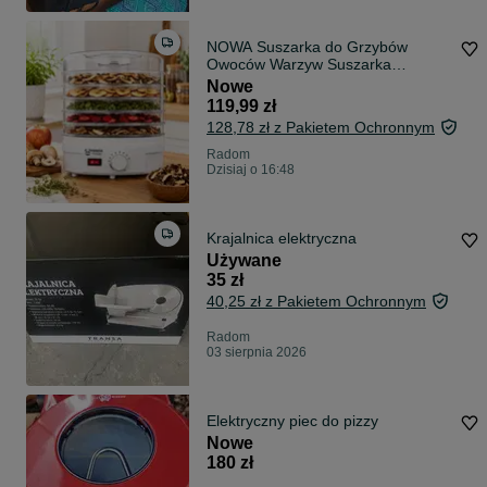
NOWA Suszarka do Grzybów
Owoców Warzyw Suszarka
Spożywcza Zestaw 5 SIT 600W
Nowe
Suszarka XXL Regulacja
119,99 zł
Temperatury 35–70°C Suszarka
128,78 zł z Pakietem Ochronnym
Wieżowa Dehydrator FV
Radom
Dzisiaj o 16:48
Krajalnica elektryczna
Używane
35 zł
40,25 zł z Pakietem Ochronnym
Radom
03 sierpnia 2026
Elektryczny piec do pizzy
Nowe
180 zł