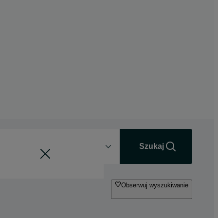
Odległość
+0 km
Szukaj
Obserwuj wyszukiwanie