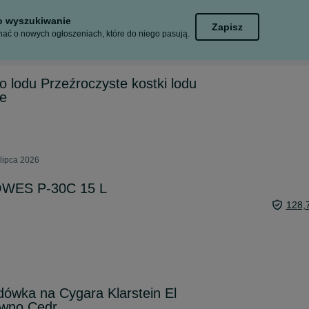
to wyszukiwanie
Zapisz
ać o nowych ogłoszeniach, które do niego pasują.
 lodu Przeźroczyste kostki lodu
be
 lipca 2026
OWES P-30C 15 L
128,
ówka na Cygara Klarstein El
ewno Cedr