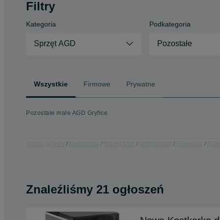
Filtry
Kategoria
Podkategoria
Sprzęt AGD
Pozostałe
Wszystkie
Firmowe
Prywatne
Pozostałe małe AGD Gryfice
Strona główna
Elektronika
Sprzęt AGD
AGD drobne
Pozostałe
Pozo
Znaleźliśmy 21 ogłoszeń