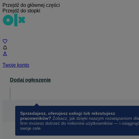
Przejdź do głównej części
Przejdź do stopki
Czat
Twoje konto
Dodaj ogłoszenie
Dla biznesu
opens in a new tab
Sprzedajesz, oferujesz usługi lub rekrutujesz
pracowników?
Zobacz, jak dzięki naszym rozwiązaniom dl
firm możesz dotrzeć do milionów użytkowników — i osiągną
swoje cele.