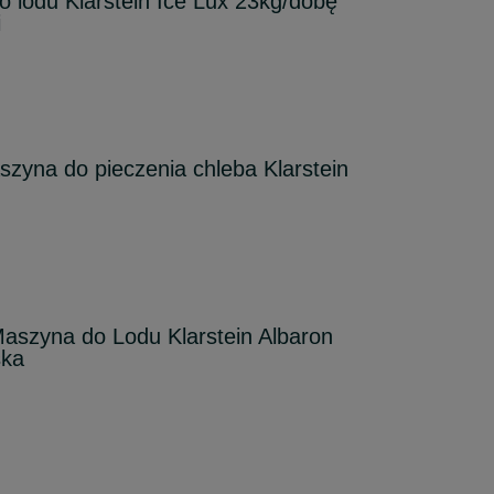
 lodu Klarstein Ice Lux 23kg/dobę
i
yna do pieczenia chleba Klarstein
aszyna do Lodu Klarstein Albaron
ska