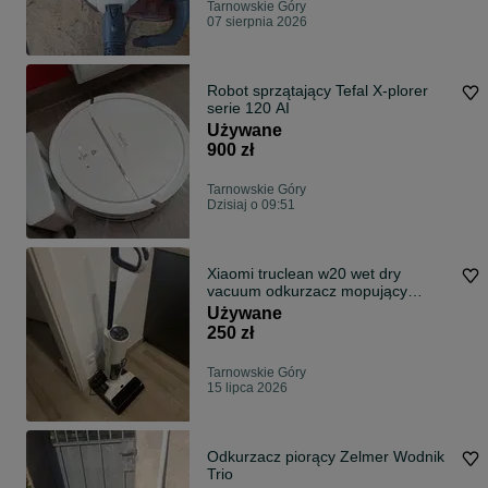
Tarnowskie Góry
07 sierpnia 2026
Robot sprzątający Tefal X-plorer
serie 120 AI
Używane
900 zł
Tarnowskie Góry
Dzisiaj o 09:51
Xiaomi truclean w20 wet dry
vacuum odkurzacz mopujący
myjący
Używane
250 zł
Tarnowskie Góry
15 lipca 2026
Odkurzacz piorący Zelmer Wodnik
Trio