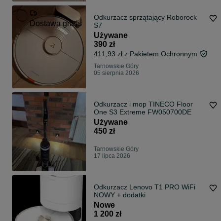
Odkurzacz sprzątający Roborock
Dostawa gratis
S7
Używane
390 zł
411,93 zł z Pakietem Ochronnym
Tarnowskie Góry
05 sierpnia 2026
Odkurzacz i mop TINECO Floor
One S3 Extreme FW050700DE
Używane
450 zł
Tarnowskie Góry
17 lipca 2026
Odkurzacz Lenovo T1 PRO WiFi
NOWY + dodatki
Nowe
1 200 zł