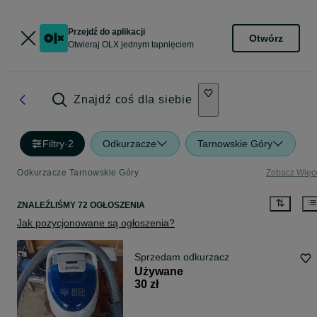
Przejdź do aplikacji
Otwórz
Otwieraj OLX jednym tapnięciem
Znajdź coś dla siebie
Filtry
·
2
Odkurzacze
Tarnowskie Góry
Odkurzacze Tarnowskie Góry
Zobacz Więc
ZNALEŹLIŚMY 72 OGŁOSZENIA
Jak pozycjonowane są ogłoszenia?
Sprzedam odkurzacz
Używane
30 zł