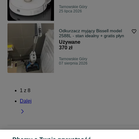
Tarnowskie Góry
25 lipca 2026
Odkurzacz myjący Bissell model
2588L - stan idealny + gratis płyn
Używane
370 zł
Tarnowskie Góry
07 sierpnia 2026
1
z
8
Dalej
Strona główna
Elektronika
Sprzęt AGD
AGD drobne
Odkurzacze