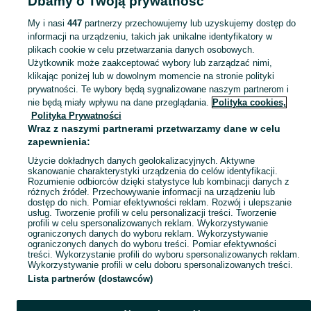
Dbamy o Twoją prywatność
Odkurzacze - Śląskie
Odkurzacze - Tarnowskie Góry
My i nasi
447
partnerzy przechowujemy lub uzyskujemy dostęp do
informacji na urządzeniu, takich jak unikalne identyfikatory w
KATEGORIA
plikach cookie w celu przetwarzania danych osobowych.
Użytkownik może zaakceptować wybory lub zarządzać nimi,
Zobacz Więc
Sprzedaż odkurzaczy Tarnowskie Góry ▶️ bezworkowe, robotyczne, pionowe i inne ✅ Nowe i używane w najlepszych cenach ✌ Kupuj i sprzedawaj na OLX.pl!
klikając poniżej lub w dowolnym momencie na stronie polityki
prywatności. Te wybory będą sygnalizowane naszym partnerom i
nie będą miały wpływu na dane przeglądania.
Polityka cookies,
Mapa kategorii
Polityka Prywatności
Mapa miejscowości
Wraz z naszymi partnerami przetwarzamy dane w celu
zapewnienia:
Mapa ministron
Użycie dokładnych danych geolokalizacyjnych. Aktywne
Popularne wyszukiwania
skanowanie charakterystyki urządzenia do celów identyfikacji.
Rozumienie odbiorców dzięki statystyce lub kombinacji danych z
różnych źródeł. Przechowywanie informacji na urządzeniu lub
dostęp do nich. Pomiar efektywności reklam. Rozwój i ulepszanie
usług. Tworzenie profili w celu personalizacji treści. Tworzenie
profili w celu spersonalizowanych reklam. Wykorzystywanie
ograniczonych danych do wyboru reklam. Wykorzystywanie
ograniczonych danych do wyboru treści. Pomiar efektywności
treści. Wykorzystanie profili do wyboru spersonalizowanych reklam.
Wykorzystywanie profili w celu doboru spersonalizowanych treści.
Lista partnerów (dostawców)