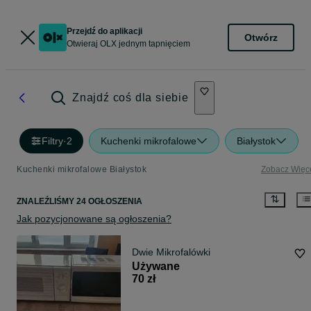
Przejdź do aplikacji
Otwórz
Otwieraj OLX jednym tapnięciem
Znajdź coś dla siebie
Filtry
·
2
Kuchenki mikrofalowe
Białystok
Kuchenki mikrofalowe Białystok
Zobacz Więc
ZNALEŹLIŚMY 24 OGŁOSZENIA
Jak pozycjonowane są ogłoszenia?
Dwie Mikrofalówki
Używane
70 zł