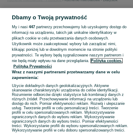
Kuchenki mikrofalowe - Podlaskie
Kuchenki mikrofalowe - Białystok
POLSKA » PODLASKIE » BIAŁYSTOK
Dbamy o Twoją prywatność
My i nasi
447
partnerzy przechowujemy lub uzyskujemy dostęp do
KATEGORIA
informacji na urządzeniu, takich jak unikalne identyfikatory w
plikach cookie w celu przetwarzania danych osobowych.
Użytkownik może zaakceptować wybory lub zarządzać nimi,
Zobacz Więc
Sprzedaż mikrofalówek Białystok ▶️ z grillem, konwekcją, solo i inne ✅ Nowe i używane w najlepszych cenach ✌ Sprawdź oferty i kupuj tanio na OLX.pl!
klikając poniżej lub w dowolnym momencie na stronie polityki
prywatności. Te wybory będą sygnalizowane naszym partnerom i
nie będą miały wpływu na dane przeglądania.
Polityka cookies,
Mapa kategorii
Polityka Prywatności
Mapa miejscowości
Wraz z naszymi partnerami przetwarzamy dane w celu
zapewnienia:
Mapa ministron
Popularne wyszukiwania
Użycie dokładnych danych geolokalizacyjnych. Aktywne
skanowanie charakterystyki urządzenia do celów identyfikacji.
Rozumienie odbiorców dzięki statystyce lub kombinacji danych z
różnych źródeł. Przechowywanie informacji na urządzeniu lub
dostęp do nich. Pomiar efektywności reklam. Rozwój i ulepszanie
usług. Tworzenie profili w celu personalizacji treści. Tworzenie
profili w celu spersonalizowanych reklam. Wykorzystywanie
ograniczonych danych do wyboru reklam. Wykorzystywanie
ograniczonych danych do wyboru treści. Pomiar efektywności
treści. Wykorzystanie profili do wyboru spersonalizowanych reklam.
Wykorzystywanie profili w celu doboru spersonalizowanych treści.