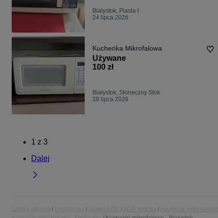
Białystok, Piasta I
24 lipca 2026
Kuchenka Mikrofalowa
Używane
100 zł
Białystok, Słoneczny Stok
28 lipca 2026
1
z
3
Dalej
Strona główna
Elektronika
Sprzęt AGD
AGD drobne
Kuchenki mikrofalow