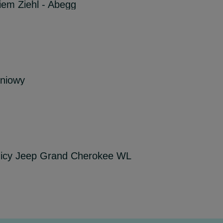
kiem Ziehl - Abegg
eniowy
nicy Jeep Grand Cherokee WL