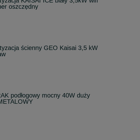
tyzacja KAISAI ICE biały 3,5kW wifi
super oszczędny
atyzacja ścienny GEO Kaisai 3,5 kW
aw
RAK podłogowy mocny 40W duży
m METALOWY