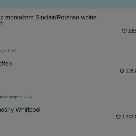
 z montażem Sinclair/Rotenso wolne
ń
3 5
aj o 11:09
offen
128,
ia 07 sierpnia 2026
nośny Whirlpool
1 363,