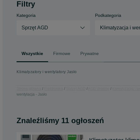
Filtry
Kategoria
Podkategoria
Sprzęt AGD
Klimatyzacja i we
Wszystkie
Firmowe
Prywatne
Klimatyzatory i wentylatory Jasło
Strona główna
Elektronika
Sprzęt AGD
AGD drobne
Klimatyzacja i w
wentylacja - Jasło
Znaleźliśmy 11 ogłoszeń