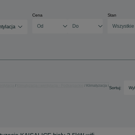
Cena
Stan
Wszystkie
ntylacja
entylacja
Klimatyzacja i wentylacja - Podkarpackie
Klimatyzacja i
Sortuj:
Wyb