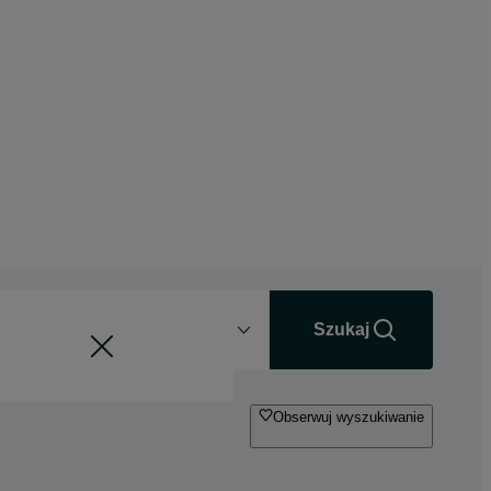
Odległość
+0 km
Szukaj
Obserwuj wyszukiwanie