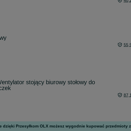
40,
owy
55,
lator stojący biurowy stołowy do
czek
87,
 ale dzięki Przesyłkom OLX możesz wygodnie kupować przedmioty z 