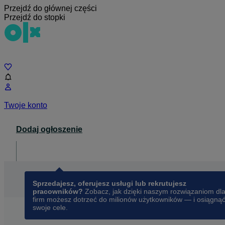
Przejdź do głównej części
Przejdź do stopki
Czat
Twoje konto
Dodaj ogłoszenie
Dla biznesu
opens in a new tab
Sprzedajesz, oferujesz usługi lub rekrutujesz
pracowników?
Zobacz, jak dzięki naszym rozwiązaniom dl
firm możesz dotrzeć do milionów użytkowników — i osiągną
swoje cele.