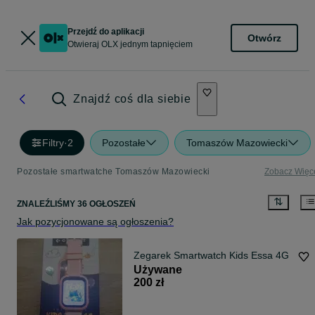
Przejdź do aplikacji
Otwórz
Otwieraj OLX jednym tapnięciem
Znajdź coś dla siebie
Filtry
·
2
Pozostałe
Tomaszów Mazowiecki
Pozostałe smartwatche Tomaszów Mazowiecki
Zobacz Więc
ZNALEŹLIŚMY 36 OGŁOSZEŃ
Jak pozycjonowane są ogłoszenia?
Zegarek Smartwatch Kids Essa 4G
Używane
200 zł