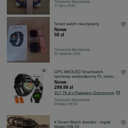
Tomaszów Mazowiecki
27 lipca 2026
Smart watch nieużywany
Nowe
50 zł
Tomaszów Mazowiecki
02 sierpnia 2026
GPS AMOLED Smartwatch
sportowy wodoodporny PL menu
czarny pomarańczowy
Nowe
299,99 zł
317,78 zł z Pakietem Ochronnym
Tomaszów Mazowiecki
Dzisiaj o 09:54
# Smart Watch damsko - męski
Dostawa gratis
Model QW 33