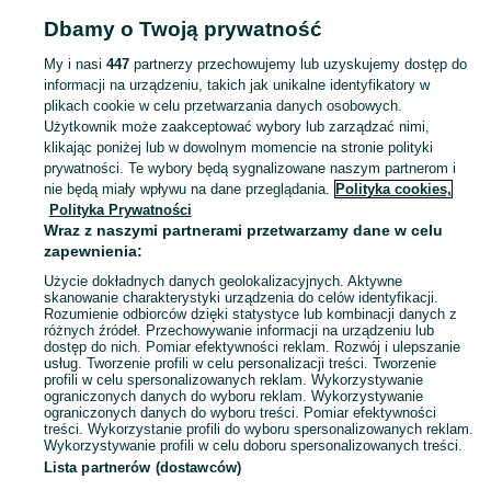
Strona główna
Elektronika
Smartwatche i opaski
Smartwatche
Pozostałe
Dbamy o Twoją prywatność
Pozostałe - Łódzkie
Pozostałe - Tomaszów Mazowiecki
My i nasi
447
partnerzy przechowujemy lub uzyskujemy dostęp do
informacji na urządzeniu, takich jak unikalne identyfikatory w
KATEGORIA
plikach cookie w celu przetwarzania danych osobowych.
Użytkownik może zaakceptować wybory lub zarządzać nimi,
Zobacz Więc
Sprzedaż pozostałych smartwatchy Tomaszów Mazowiecki ▶️ różne systemy i marki ✅ Nowe i używane w atrakcyjnych cenach ✌ Znajdź atrakcyjne oferty na OLX.pl!
klikając poniżej lub w dowolnym momencie na stronie polityki
prywatności. Te wybory będą sygnalizowane naszym partnerom i
nie będą miały wpływu na dane przeglądania.
Polityka cookies,
Mapa kategorii
Polityka Prywatności
Mapa miejscowości
Wraz z naszymi partnerami przetwarzamy dane w celu
zapewnienia:
Mapa ministron
Użycie dokładnych danych geolokalizacyjnych. Aktywne
Popularne wyszukiwania
skanowanie charakterystyki urządzenia do celów identyfikacji.
Rozumienie odbiorców dzięki statystyce lub kombinacji danych z
różnych źródeł. Przechowywanie informacji na urządzeniu lub
dostęp do nich. Pomiar efektywności reklam. Rozwój i ulepszanie
usług. Tworzenie profili w celu personalizacji treści. Tworzenie
profili w celu spersonalizowanych reklam. Wykorzystywanie
ograniczonych danych do wyboru reklam. Wykorzystywanie
ograniczonych danych do wyboru treści. Pomiar efektywności
treści. Wykorzystanie profili do wyboru spersonalizowanych reklam.
Wykorzystywanie profili w celu doboru spersonalizowanych treści.
Lista partnerów (dostawców)