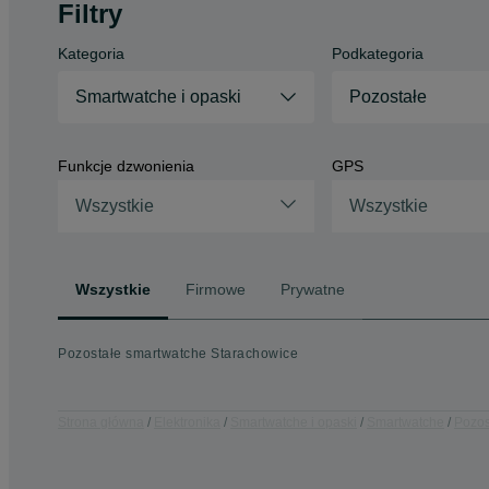
Filtry
Kategoria
Podkategoria
Smartwatche i opaski
Pozostałe
Funkcje dzwonienia
GPS
Wszystkie
Wszystkie
Wszystkie
Firmowe
Prywatne
Pozostałe smartwatche Starachowice
Strona główna
Elektronika
Smartwatche i opaski
Smartwatche
Pozos