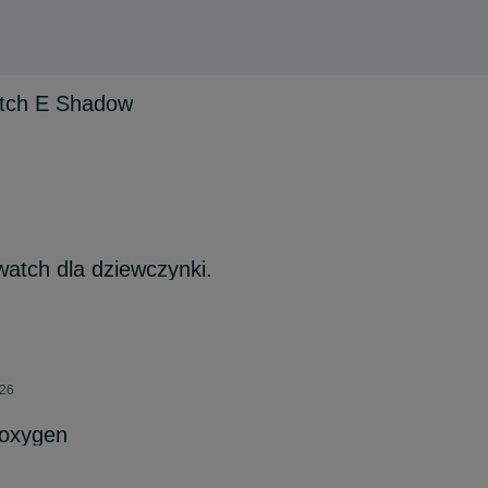
tch E Shadow
atch dla dziewczynki.
026
oxygen