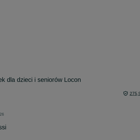
ek dla dzieci i seniorów Locon
275,
026
si