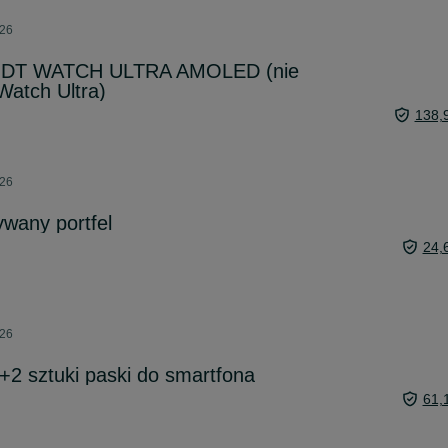
026
h DT WATCH ULTRA AMOLED (nie
atch Ultra)
138,
026
wany portfel
24,
026
+2 sztuki paski do smartfona
61,