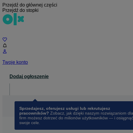
Przejdź do głównej części
Przejdź do stopki
Czat
Twoje konto
Dodaj ogłoszenie
Dla biznesu
opens in a new tab
Sprzedajesz, oferujesz usługi lub rekrutujesz
pracowników?
Zobacz, jak dzięki naszym rozwiązaniom dl
firm możesz dotrzeć do milionów użytkowników — i osiągną
swoje cele.