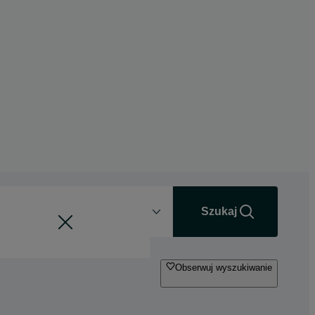
Odległość
+0 km
Szukaj
Obserwuj wyszukiwanie