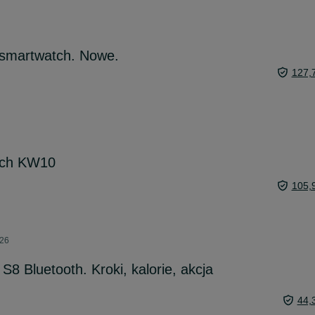
 smartwatch. Nowe.
127,
tch KW10
105,
026
8 Bluetooth. Kroki, kalorie, akcja
44,