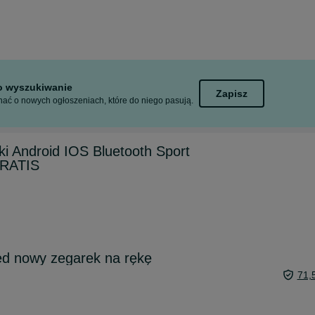
to wyszukiwanie
Zapisz
ać o nowych ogłoszeniach, które do niego pasują.
i Android IOS Bluetooth Sport
GRATIS
d nowy zegarek na rękę
71,