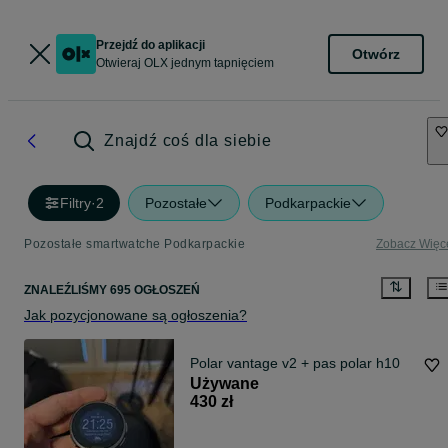
Przejdź do aplikacji
Otwórz
Otwieraj OLX jednym tapnięciem
Znajdź coś dla siebie
Filtry
·
2
Pozostałe
Podkarpackie
Pozostałe smartwatche Podkarpackie
Zobacz Więc
ZNALEŹLIŚMY 695 OGŁOSZEŃ
Jak pozycjonowane są ogłoszenia?
Polar vantage v2 + pas polar h10
Używane
430 zł