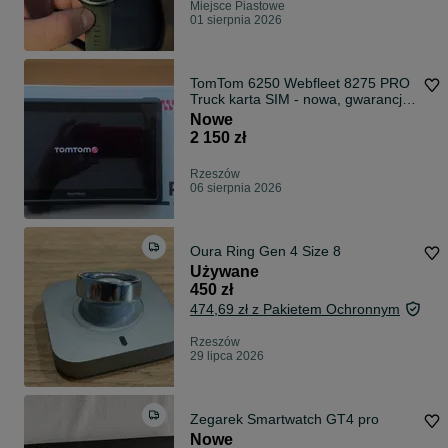
Miejsce Piastowe
01 sierpnia 2026
TomTom 6250 Webfleet 8275 PRO
Truck karta SIM - nowa, gwarancja
!
Nowe
2 150 zł
Rzeszów
06 sierpnia 2026
Oura Ring Gen 4 Size 8
Używane
450 zł
474,69 zł z Pakietem Ochronnym
Rzeszów
29 lipca 2026
Zegarek Smartwatch GT4 pro
Nowe