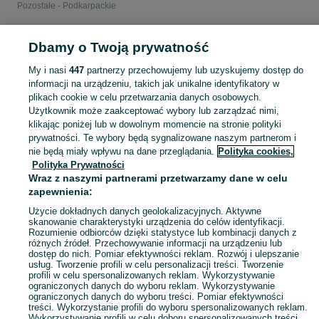
Pozostałe - Podkarpackie
POLSKA » PODKARPACKIE
Dbamy o Twoją prywatność
My i nasi
447
partnerzy przechowujemy lub uzyskujemy dostęp do
KATEGORIA
informacji na urządzeniu, takich jak unikalne identyfikatory w
plikach cookie w celu przetwarzania danych osobowych.
Użytkownik może zaakceptować wybory lub zarządzać nimi,
Zobacz Więc
Sprzedaż pozostałych smartwatchy Podkarpackie ▶️ różne systemy i marki ✅ Nowe i używane w atrakcyjnych cenach ✌ Znajdź atrakcyjne oferty na OLX.pl!
klikając poniżej lub w dowolnym momencie na stronie polityki
prywatności. Te wybory będą sygnalizowane naszym partnerom i
nie będą miały wpływu na dane przeglądania.
Polityka cookies,
Mapa kategorii
Polityka Prywatności
Mapa miejscowości
Wraz z naszymi partnerami przetwarzamy dane w celu
zapewnienia:
Mapa ministron
Popularne wyszukiwania
Użycie dokładnych danych geolokalizacyjnych. Aktywne
skanowanie charakterystyki urządzenia do celów identyfikacji.
Rozumienie odbiorców dzięki statystyce lub kombinacji danych z
różnych źródeł. Przechowywanie informacji na urządzeniu lub
dostęp do nich. Pomiar efektywności reklam. Rozwój i ulepszanie
usług. Tworzenie profili w celu personalizacji treści. Tworzenie
profili w celu spersonalizowanych reklam. Wykorzystywanie
ograniczonych danych do wyboru reklam. Wykorzystywanie
ograniczonych danych do wyboru treści. Pomiar efektywności
treści. Wykorzystanie profili do wyboru spersonalizowanych reklam.
Wykorzystywanie profili w celu doboru spersonalizowanych treści.