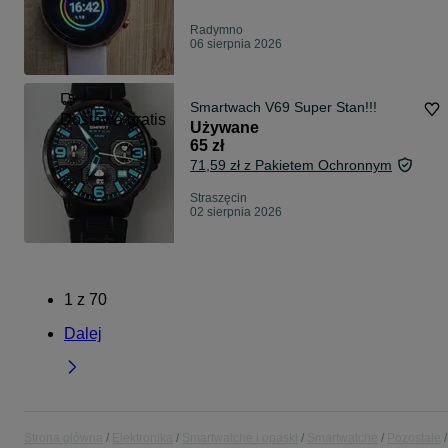
Radymno
06 sierpnia 2026
Smartwach V69 Super Stan!!!
Dostawa gratis
Używane
65 zł
71,59 zł z Pakietem Ochronnym
Straszęcin
02 sierpnia 2026
1
z
70
Dalej
Strona główna
Elektronika
Smartwatche i opaski
Smartwatche
Pozostałe