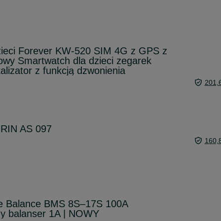
zieci Forever KW-520 SIM 4G z GPS z
owy Smartwatch dla dzieci zegarek
lizator z funkcją dzwonienia
201,
RIN AS 097
160,
ve Balance BMS 8S–17S 100A
ny balanser 1A | NOWY