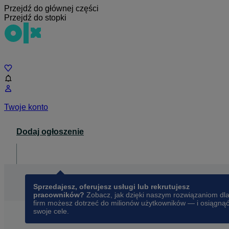
Przejdź do głównej części
Przejdź do stopki
Czat
Twoje konto
Dodaj ogłoszenie
Dla biznesu
opens in a new tab
Sprzedajesz, oferujesz usługi lub rekrutujesz
pracowników?
Zobacz, jak dzięki naszym rozwiązaniom dl
firm możesz dotrzeć do milionów użytkowników — i osiągną
swoje cele.