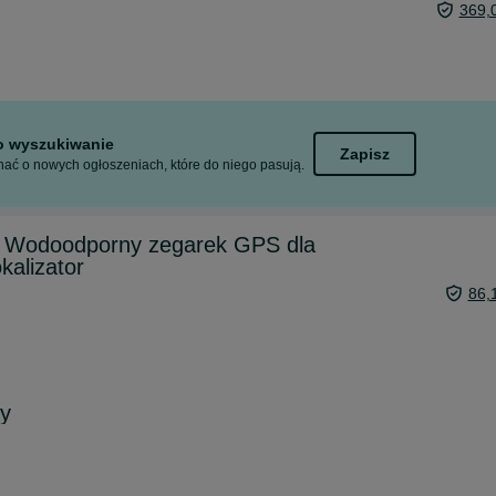
369,
to wyszukiwanie
Zapisz
ać o nowych ogłoszeniach, które do niego pasują.
Wodoodporny zegarek GPS dla
kalizator
86,
ny