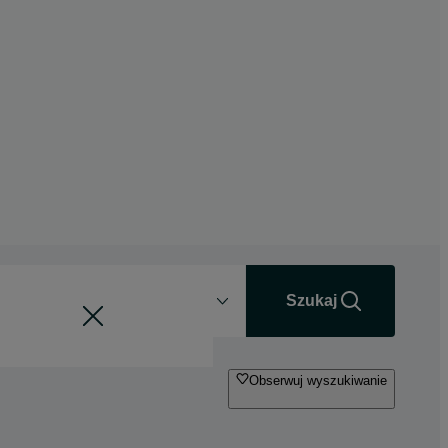
Odległość
+0 km
Szukaj
Obserwuj wyszukiwanie