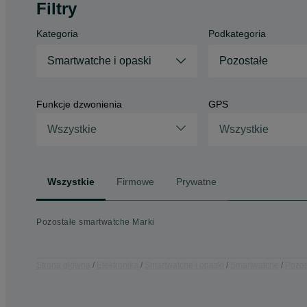
Filtry
Kategoria
Podkategoria
Smartwatche i opaski
Pozostałe
Funkcje dzwonienia
GPS
Wszystkie
Wszystkie
Wszystkie
Firmowe
Prywatne
Pozostałe smartwatche Marki
Strona główna
Elektronika
Smartwatche i opaski
Smartwatche
Pozos