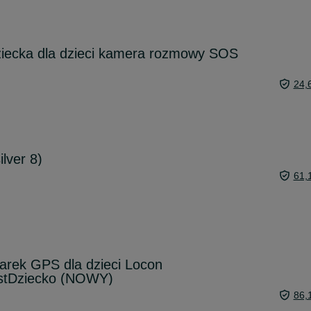
ziecka dla dzieci kamera rozmowy SOS
24,
lver 8)
61,
rek GPS dla dzieci Locon
stDziecko (NOWY)
86,