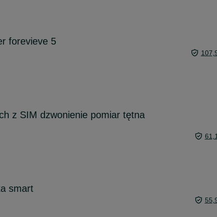
r forevieve 5
107,
ch z SIM dzwonienie pomiar tętna
61,
ka smart
55,