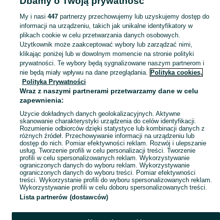
Dbamy o Twoją prywatność
Pozostałe - Pomorskie
Pozostałe - Lębork
My i nasi
447
partnerzy przechowujemy lub uzyskujemy dostęp do
informacji na urządzeniu, takich jak unikalne identyfikatory w
KATEGORIA
plikach cookie w celu przetwarzania danych osobowych.
Użytkownik może zaakceptować wybory lub zarządzać nimi,
Zobacz Więc
Sprzedaż pozostałych smartwatchy Lębork ▶️ różne systemy i marki ✅ Nowe i używane w atrakcyjnych cenach ✌ Znajdź atrakcyjne oferty na OLX.pl!
klikając poniżej lub w dowolnym momencie na stronie polityki
prywatności. Te wybory będą sygnalizowane naszym partnerom i
nie będą miały wpływu na dane przeglądania.
Polityka cookies,
Mapa kategorii
Polityka Prywatności
Mapa miejscowości
Wraz z naszymi partnerami przetwarzamy dane w celu
zapewnienia:
Mapa ministron
Użycie dokładnych danych geolokalizacyjnych. Aktywne
Popularne wyszukiwania
skanowanie charakterystyki urządzenia do celów identyfikacji.
Rozumienie odbiorców dzięki statystyce lub kombinacji danych z
różnych źródeł. Przechowywanie informacji na urządzeniu lub
dostęp do nich. Pomiar efektywności reklam. Rozwój i ulepszanie
usług. Tworzenie profili w celu personalizacji treści. Tworzenie
profili w celu spersonalizowanych reklam. Wykorzystywanie
ograniczonych danych do wyboru reklam. Wykorzystywanie
ograniczonych danych do wyboru treści. Pomiar efektywności
treści. Wykorzystanie profili do wyboru spersonalizowanych reklam.
Wykorzystywanie profili w celu doboru spersonalizowanych treści.
Lista partnerów (dostawców)