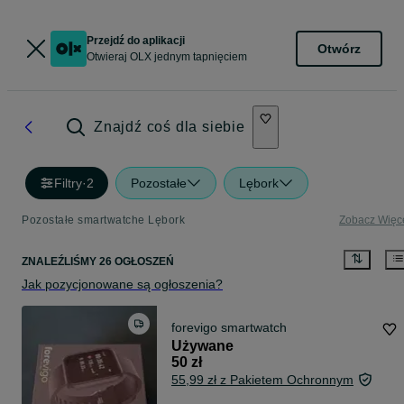
Przejdź do aplikacji
Otwórz
Otwieraj OLX jednym tapnięciem
Znajdź coś dla siebie
Filtry
·
2
Pozostałe
Lębork
Pozostałe smartwatche Lębork
Zobacz Więc
ZNALEŹLIŚMY 26 OGŁOSZEŃ
Jak pozycjonowane są ogłoszenia?
forevigo smartwatch
Używane
50 zł
55,99 zł z Pakietem Ochronnym