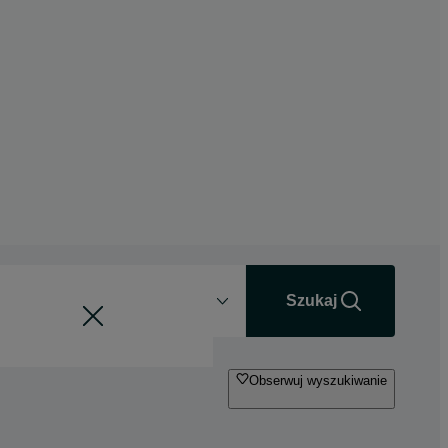
Odległość
+0 km
Szukaj
Obserwuj wyszukiwanie