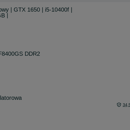
y | GTX 1650 | i5-10400f |
B |
 GF8400GS DDR2
latorowa
34,