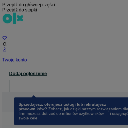
Przejdź do głównej części
Przejdź do stopki
Czat
Twoje konto
Dodaj ogłoszenie
Dla biznesu
opens in a new tab
Sprzedajesz, oferujesz usługi lub rekrutujesz
pracowników?
Zobacz, jak dzięki naszym rozwiązaniom dl
firm możesz dotrzeć do milionów użytkowników — i osiągną
swoje cele.