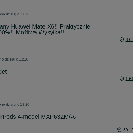
no dzisiaj o 13:26
any Huawei Mate X6!! Praktycznie
00%!! Możliwa Wysyłka!!
3 6
o dzisiaj o 13:16
iet
1 6
no dzisiaj o 13:20
AirPods 4-model MXP63ZM/A-
391,