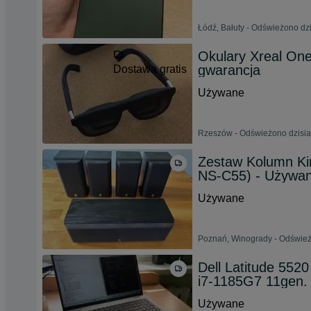
Łódź, Bałuty - Odświeżono dzi
Okulary Xreal One 
gwarancja
Dostawa gratis
Używane
Rzeszów - Odświeżono dzisia
Zestaw Kolumn K
NS-C55) - Używa
Używane
Poznań, Winogrady - Odświeżo
Dell Latitude 55
i7-1185G7 11gen. 
Używane