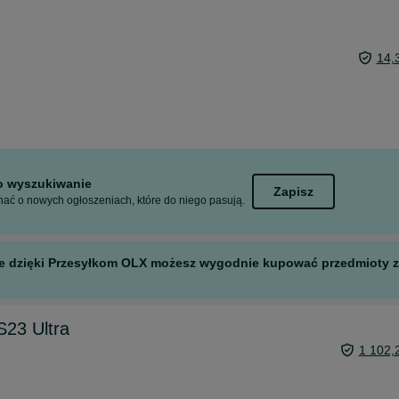
14,
to wyszukiwanie
Zapisz
ać o nowych ogłoszeniach, które do niego pasują.
 ale dzięki Przesyłkom OLX możesz wygodnie kupować przedmioty z 
23 Ultra
1 102,