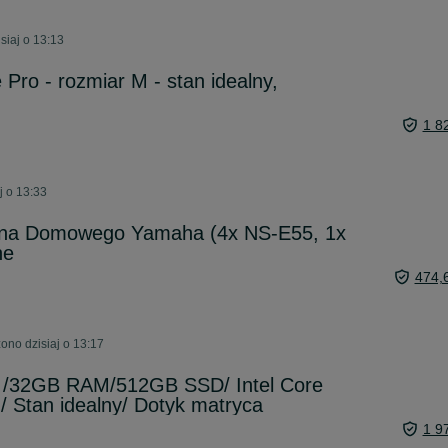
siaj o 13:13
Pro - rozmiar M - stan idealny,
1 8
j o 13:33
ina Domowego Yamaha (4x NS-E55, 1x
ne
474,
no dzisiaj o 13:17
20 /32GB RAM/512GB SSD/ Intel Core
/ Stan idealny/ Dotyk matryca
1 9