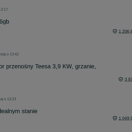
13:17
56gb
1 206,
siaj o 13:42
r przenośny Teesa 3,9 KW, grzanie,
3 9
aj o 13:23
dealnym stanie
1 049,