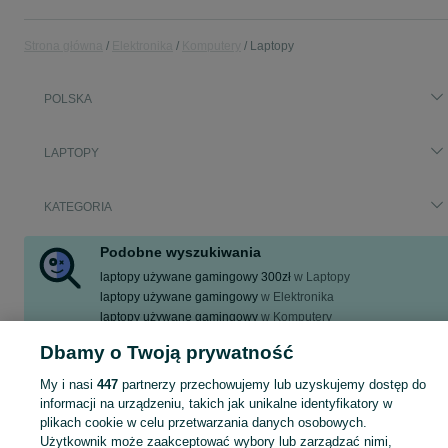
Strona główna
Elektronika
Komputery
Laptopy
POLSKA
LAPTOPY
KATEGORIA
Podobne wyszukiwania
laptopy używane gamingowy 300zł
w
Laptopy
laptopy używane gamingowy
w
Elektronika
laptopy używane gamingowy
w
Komputery
laptopy używane gamingowy 300zł
w
Komputery
Dbamy o Twoją prywatność
laptopy używane gamingowy 300zł
w
Elektronika
My i nasi
447
partnerzy przechowujemy lub uzyskujemy dostęp do
informacji na urządzeniu, takich jak unikalne identyfikatory w
Zobacz Więc
Aktualne ogłoszenia w całej Polsce: laptopy używane gamingowy ▶️ sprawdź oferty w kategorii Laptopy i kupuj tanie na OLX.pl!
plikach cookie w celu przetwarzania danych osobowych.
Użytkownik może zaakceptować wybory lub zarządzać nimi,