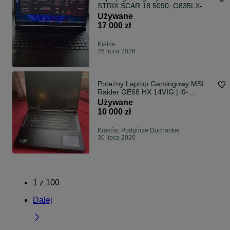
STRIX SCAR 18 5090, G835LX-
U9644W
Używane
17 000 zł
Kielce
26 lipca 2026
Poteżny Laptop Gamingowy MSI
Raider GE68 HX 14VIG | i9-
14900HX | RTX 4090 | 64GB RAM
Używane
10 000 zł
Kraków, Podgórze Duchackie
30 lipca 2026
1
z
100
Dalej