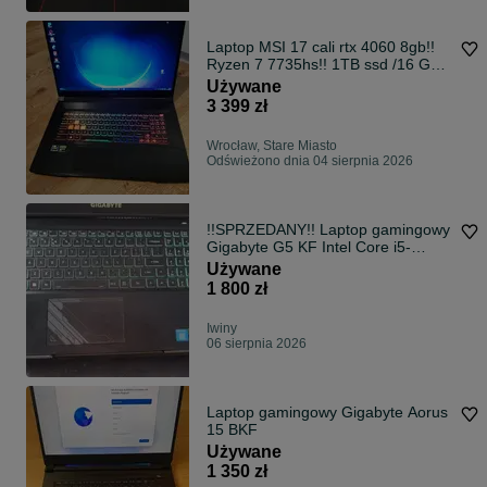
Laptop MSI 17 cali rtx 4060 8gb!!
Ryzen 7 7735hs!! 1TB ssd /16 GB
ram ddr5 / win 11 gamingowy
Używane
3 399 zł
Wrocław, Stare Miasto
Odświeżono dnia 04 sierpnia 2026
!!SPRZEDANY!! Laptop gamingowy
Gigabyte G5 KF Intel Core i5-
12500H/GeForce RTX 4060/RAM
Używane
16 GB/SSD M2 1TB/Win11
1 800 zł
Iwiny
06 sierpnia 2026
Laptop gamingowy Gigabyte Aorus
15 BKF
Używane
1 350 zł