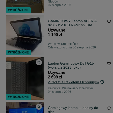
Głogów
07 sierpnia 2026
WYRÓŻNIONE
GAMINGOWY Laptop ACER Ai
8x3.50/ 20GB RAM/ NVIDIA
GeForce 6GB/ SSD/ Gwarancja
Używane
/Możliwa szybka wysyłka/ Wrocław
1 190 zł
Wrocław, Śródmieście
Odświeżono dnia 06 sierpnia 2026
WYRÓŻNIONE
Laptop Gamingowy Dell G15
(wersja z 2023 roku)
Używane
2 699 zł
2 769 zł z Pakietem Ochronnym
Katowice, Wełnowiec-Józefowiec
04 sierpnia 2026
WYRÓŻNIONE
Gamingowy laptop – idealny do
gier