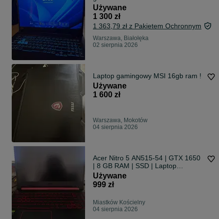
Używane
1 300 zł
1 363,79 zł z Pakietem Ochronnym
Warszawa, Białołęka
02 sierpnia 2026
Laptop gamingowy MSI 16gb ram !
Używane
1 600 zł
Warszawa, Mokotów
04 sierpnia 2026
Acer Nitro 5 AN515-54 | GTX 1650
| 8 GB RAM | SSD | Laptop
gamingowy
Używane
999 zł
Miastków Kościelny
04 sierpnia 2026