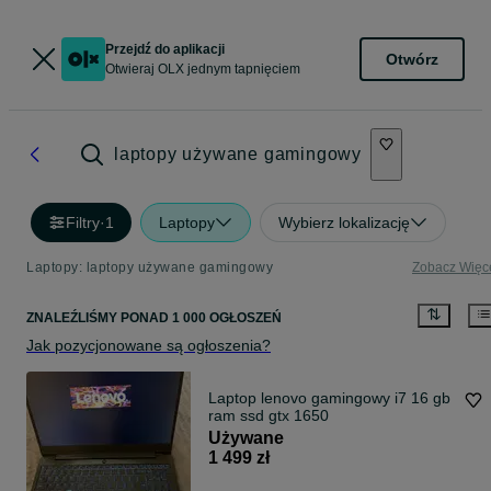
Przejdź do aplikacji
Otwórz
Otwieraj OLX jednym tapnięciem
laptopy używane gamingowy
Filtry
·
1
Laptopy
Wybierz lokalizację
Laptopy: laptopy używane gamingowy
Zobacz Więc
ZNALEŹLIŚMY
PONAD
1 000 OGŁOSZEŃ
Jak pozycjonowane są ogłoszenia?
Laptop lenovo gamingowy i7 16 gb
ram ssd gtx 1650
Używane
1 499 zł