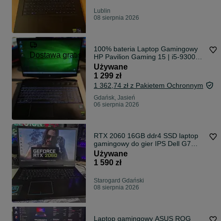
Lublin
08 sierpnia 2026
100% bateria Laptop Gamingowy
Dostawa gratis
HP Pavilion Gaming 15 | i5-93000H
| GTX 1660Ti | 16GB RAM | 512GB
Używane
SSD | IPS 144Hz | Bang And
1 299 zł
Olufsen | Zasilacz 200W
1 362,74 zł z Pakietem Ochronnym
Gdańsk, Jasień
06 sierpnia 2026
RTX 2060 16GB ddr4 SSD laptop
gamingowy do gier IPS Dell G7
144Hz
Używane
1 590 zł
Starogard Gdański
08 sierpnia 2026
Laptop gamingowy ASUS ROG