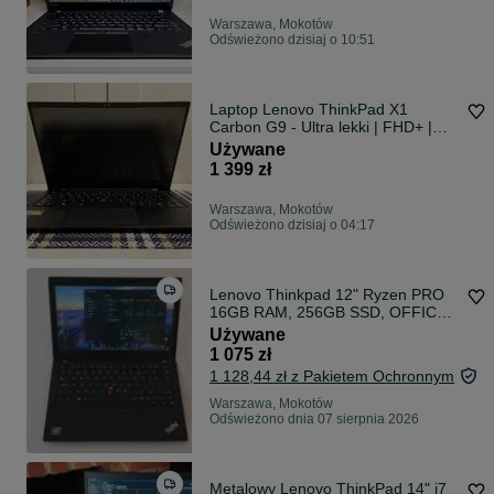
Warszawa, Mokotów
Odświeżono dzisiaj o 10:51
Laptop Lenovo ThinkPad X1
Carbon G9 - Ultra lekki | FHD+ |
Dotykowy | 16/256 | i5-11357G |
Używane
Bateria ~100% | Ładowarka |
1 399 zł
Gwarancja
Warszawa, Mokotów
Odświeżono dzisiaj o 04:17
Lenovo Thinkpad 12" Ryzen PRO
16GB RAM, 256GB SSD, OFFICE
2021, AMD Radeon
Używane
1 075 zł
1 128,44 zł z Pakietem Ochronnym
Warszawa, Mokotów
Odświeżono dnia 07 sierpnia 2026
Metalowy Lenovo ThinkPad 14" i7