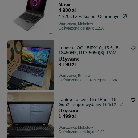
Nowe
4 900 zł
4 970 zł z Pakietem Ochronnym
Warszawa, Mokotów
Odświeżono dzisiaj o 11:10
Lenovo LOQ 15IRX10, 15.6, i5-
13450HX, RTX 5050(8), RAM
16GB, SSD 512GB, 144Hz,
Używane
GWARANCJA!, tylko w Warszawie
3 190 zł
Warszawa, Bemowo
Odświeżono dnia 07 sierpnia 2026
Laptop Lenovo ThinkPad T15
Gen2 - super wydajny 16/512 | i7-
11857G | Bateria ~100% | 15,6" |
Używane
Ładowarka | Gwarancja
1 499 zł
Warszawa, Mokotów
Odświeżono dzisiaj o 12:33