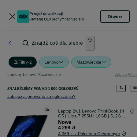
Przejdź do aplikacji
Otwórz
Otwieraj OLX jednym tapnięciem
Znajdź coś dla siebie
Filtry
·
2
Lenovo
Mazowieckie
Laptopy Lenovo Mazowieckie
Zobacz Więc
ZNALEŹLIŚMY
PONAD
1 000 OGŁOSZEŃ
Jak pozycjonowane są ogłoszenia?
Laptop 2w1 Lenovo ThinkBook 14
G5 | Ultra 7 255U | 16GB | 512GB
SSD | Win11 Pro
Nowe
4 299 zł
4 369 zł z Pakietem Ochronnym