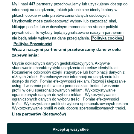
KATEGORIA
My i nasi
447
partnerzy przechowujemy lub uzyskujemy dostęp do
informacji na urządzeniu, takich jak unikalne identyfikatory w
plikach cookie w celu przetwarzania danych osobowych.
Zobacz Więc
Sprzedaż laptopów Lenovo Mazowieckie ▶️ ThinkPad, IdeaPad, Legion ✅ Nowe i używane w atrakcyjnych cenach ✌ Sprawdź oferty i kupuj tanio na OLX.pl!
Użytkownik może zaakceptować wybory lub zarządzać nimi,
klikając poniżej lub w dowolnym momencie na stronie polityki
prywatności. Te wybory będą sygnalizowane naszym partnerom i
Mapa kategorii
nie będą miały wpływu na dane przeglądania.
Polityka cookies,
Mapa miejscowości
Polityka Prywatności
Wraz z naszymi partnerami przetwarzamy dane w celu
Mapa ministron
zapewnienia:
Popularne wyszukiwania
Użycie dokładnych danych geolokalizacyjnych. Aktywne
skanowanie charakterystyki urządzenia do celów identyfikacji.
Rozumienie odbiorców dzięki statystyce lub kombinacji danych z
różnych źródeł. Przechowywanie informacji na urządzeniu lub
dostęp do nich. Pomiar efektywności reklam. Rozwój i ulepszanie
usług. Tworzenie profili w celu personalizacji treści. Tworzenie
profili w celu spersonalizowanych reklam. Wykorzystywanie
ograniczonych danych do wyboru reklam. Wykorzystywanie
ograniczonych danych do wyboru treści. Pomiar efektywności
treści. Wykorzystanie profili do wyboru spersonalizowanych reklam.
Wykorzystywanie profili w celu doboru spersonalizowanych treści.
Lista partnerów (dostawców)
Akceptuj wszystkie