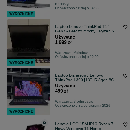
Nadarzyn
Odświeżono dzisiaj o 14:36
WYRÓŻNIONE
Laptop Lenovo ThinkPad T14
Gen3 - Bardzo mocny | Ryzen 5
PRO 6650U | FHD+ | 16/256 |
Używane
DDR5 | 6400MHz | Ładowarka |
1 999 zł
Gwarancja
Warszawa, Mokotów
Odświeżono dzisiaj o 10:09
WYRÓŻNIONE
Laptop Biznesowy Lenovo
ThinkPad L390 [13"] i5-8gen 8GB
RAM 256GB SSD | Full HD IPS |
Używane
GWARANCJA ROK | FV23%
499 zł
Warszawa, Śródmieście
Odświeżono dnia 05 sierpnia 2026
WYRÓŻNIONE
Lenovo LOQ 15AHP10 Ryzen 7
Nowy Windows 11 Home