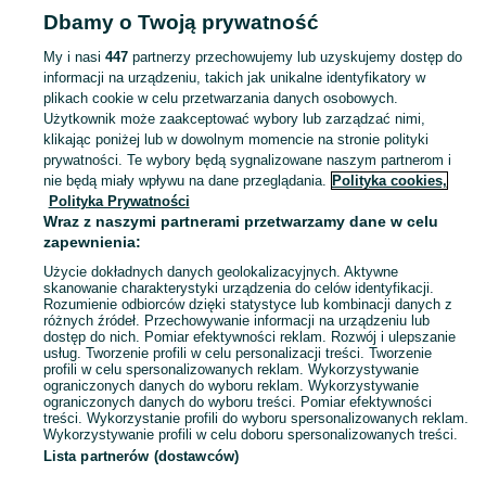
stojaki
Podkładki i stojaki - Kujawsko-pomorskie
Podkładki i stojaki -
Dbamy o Twoją prywatność
Bydgoszcz
My i nasi
447
partnerzy przechowujemy lub uzyskujemy dostęp do
informacji na urządzeniu, takich jak unikalne identyfikatory w
KATEGORIA
plikach cookie w celu przetwarzania danych osobowych.
Użytkownik może zaakceptować wybory lub zarządzać nimi,
Zobacz Więc
Sprzedaż podkładek i stojaków komputerowych Bydgoszcz ▶️ Szeroki wybór ✅ Nowe i używane w atrakcyjnych cenach ✌ Kupuj i sprzedawaj na OLX.pl!
klikając poniżej lub w dowolnym momencie na stronie polityki
prywatności. Te wybory będą sygnalizowane naszym partnerom i
nie będą miały wpływu na dane przeglądania.
Polityka cookies,
Mapa kategorii
Polityka Prywatności
Mapa miejscowości
Wraz z naszymi partnerami przetwarzamy dane w celu
zapewnienia:
Mapa ministron
Użycie dokładnych danych geolokalizacyjnych. Aktywne
Popularne wyszukiwania
skanowanie charakterystyki urządzenia do celów identyfikacji.
Rozumienie odbiorców dzięki statystyce lub kombinacji danych z
różnych źródeł. Przechowywanie informacji na urządzeniu lub
dostęp do nich. Pomiar efektywności reklam. Rozwój i ulepszanie
usług. Tworzenie profili w celu personalizacji treści. Tworzenie
profili w celu spersonalizowanych reklam. Wykorzystywanie
ograniczonych danych do wyboru reklam. Wykorzystywanie
ograniczonych danych do wyboru treści. Pomiar efektywności
treści. Wykorzystanie profili do wyboru spersonalizowanych reklam.
Wykorzystywanie profili w celu doboru spersonalizowanych treści.
Lista partnerów (dostawców)