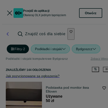
Przejdź do aplikacji
Otwórz
Otwieraj OLX jednym tapnięciem
Znajdź coś dla siebie
Filtry
·
2
Podkładki i stojaki
Bydgoszcz
Podkładki i stojaki komputerowe Bydgoszcz
Zobacz Więc
ZNALEŹLIŚMY 144 OGŁOSZENIA
Jak pozycjonowane są ogłoszenia?
Podstawka pod monitor ikea
Elloven
Używane
50 zł