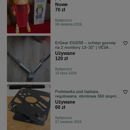
Nowe
70 zł
Bydgoszcz
09 sierpnia 2026
ErGear EGDS8 – uchwyt gazowy
na 2 monitory 13–32" | VESA
75/100 | Stan bardzo dobry
Używane
120 zł
Bydgoszcz
18 lipca 2026
Podstawka pod laptopa,
regulowana, obrotowa 360 stopni,
metalowa, do 17 cali Azeno
Używane
60 zł
Bydgoszcz
07 sierpnia 2026