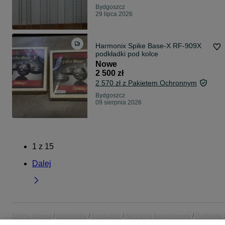
Bydgoszcz
29 lipca 2026
Harmonix Spike Base-X RF-909X
podkładki pod kolce
Nowe
2 500 zł
2 570 zł z Pakietem Ochronnym
Bydgoszcz
09 sierpnia 2026
1
z
15
Dalej
Strona główna
Elektronika
Komputery
Akcesoria komputerowe
Podkładki 