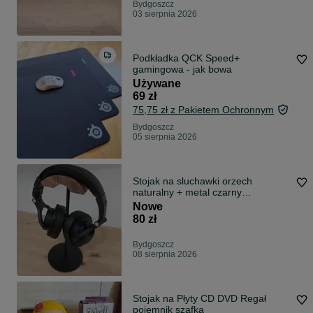
Bydgoszcz
03 sierpnia 2026
Podkładka QCK Speed+
gamingowa - jak bowa
Używane
69 zł
75,75 zł z Pakietem Ochronnym
Bydgoszcz
05 sierpnia 2026
Stojak na sluchawki orzech
naturalny + metal czarny
gameingowe hi endj
Nowe
80 zł
Bydgoszcz
08 sierpnia 2026
Stojak na Płyty CD DVD Regał
pojemnik szafka