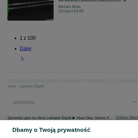
Bielsko-Biała
Dzisiaj o 04:08
1
z
100
Dalej
Strona główna
Elektronika
Gry i Konsole
Gry
Xbox
Xbox - Dolnośląskie
Xbox - Lwówek Śląski
KATEGORIA
Zobacz Więc
Sprzedaż gier na Xbox Lwówek Śląski ▶️ Xbox One, Series X/S i inne ✅ Nowe i używane w atrakcyjnych cenach ☝ Sprawdź ogłoszenia i kupuj online na OLX.pl!
Dbamy o Twoją prywatność
Mapa kategorii