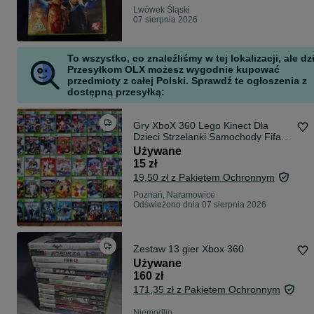
Lwówek Śląski
07 sierpnia 2026
To wszystko, co znaleźliśmy w tej lokalizacji, ale dz
Przesyłkom OLX możesz wygodnie kupować
przedmioty z całej Polski. Sprawdź te ogłoszenia z
dostępną przesyłką:
Gry XboX 360 Lego Kinect Dla
Dzieci Strzelanki Samochody Fifa
Inne
Używane
15 zł
19,50 zł z Pakietem Ochronnym
Poznań, Naramowice
Odświeżono dnia 07 sierpnia 2026
Zestaw 13 gier Xbox 360
Używane
160 zł
171,35 zł z Pakietem Ochronnym
Niemodlin