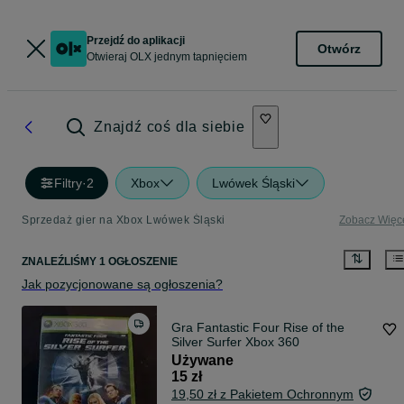
Przejdź do aplikacji
Otwórz
Otwieraj OLX jednym tapnięciem
Znajdź coś dla siebie
Filtry
·
2
Xbox
Lwówek Śląski
Sprzedaż gier na Xbox Lwówek Śląski
Zobacz Więc
ZNALEŹLIŚMY 1 OGŁOSZENIE
Jak pozycjonowane są ogłoszenia?
Gra Fantastic Four Rise of the
Silver Surfer Xbox 360
Używane
15 zł
19,50 zł z Pakietem Ochronnym