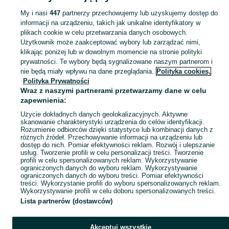
My i nasi
447
partnerzy przechowujemy lub uzyskujemy dostęp do
informacji na urządzeniu, takich jak unikalne identyfikatory w
KATEGORIA
plikach cookie w celu przetwarzania danych osobowych.
Użytkownik może zaakceptować wybory lub zarządzać nimi,
Zobacz Więc
Sprzedaż gier na PlayStation Wieliczka ▶️ Nowe i używane ✅ szeroki wybór tytułów i gatunków w najlepszych cenach ✌ Sprawdź oferty i kupuj na OLX.pl!
klikając poniżej lub w dowolnym momencie na stronie polityki
prywatności. Te wybory będą sygnalizowane naszym partnerom i
nie będą miały wpływu na dane przeglądania.
Polityka cookies,
Mapa kategorii
Polityka Prywatności
Mapa miejscowości
Wraz z naszymi partnerami przetwarzamy dane w celu
zapewnienia:
Mapa ministron
Użycie dokładnych danych geolokalizacyjnych. Aktywne
Popularne wyszukiwania
skanowanie charakterystyki urządzenia do celów identyfikacji.
Rozumienie odbiorców dzięki statystyce lub kombinacji danych z
różnych źródeł. Przechowywanie informacji na urządzeniu lub
dostęp do nich. Pomiar efektywności reklam. Rozwój i ulepszanie
usług. Tworzenie profili w celu personalizacji treści. Tworzenie
profili w celu spersonalizowanych reklam. Wykorzystywanie
ograniczonych danych do wyboru reklam. Wykorzystywanie
ograniczonych danych do wyboru treści. Pomiar efektywności
treści. Wykorzystanie profili do wyboru spersonalizowanych reklam.
Wykorzystywanie profili w celu doboru spersonalizowanych treści.
Lista partnerów (dostawców)
Akceptuj wszystkie