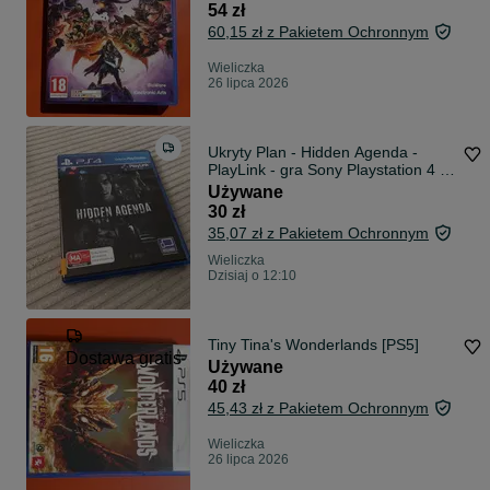
54 zł
60,15 zł z Pakietem Ochronnym
Wieliczka
26 lipca 2026
Ukryty Plan - Hidden Agenda -
PlayLink - gra Sony Playstation 4 5
| PS4 PS5
Używane
30 zł
35,07 zł z Pakietem Ochronnym
Wieliczka
Dzisiaj o 12:10
Tiny Tina's Wonderlands [PS5]
Dostawa gratis
Używane
40 zł
45,43 zł z Pakietem Ochronnym
Wieliczka
26 lipca 2026