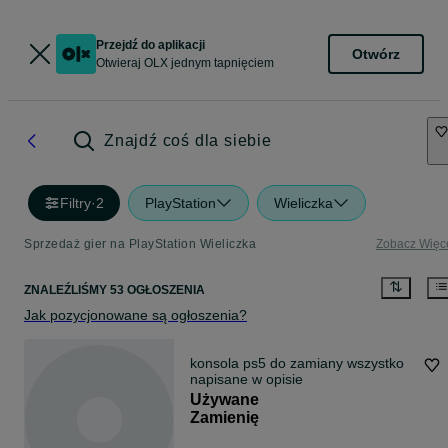
Przejdź do aplikacji
Otwórz
Otwieraj OLX jednym tapnięciem
Znajdź coś dla siebie
Filtry
·
2
PlayStation
Wieliczka
Sprzedaż gier na PlayStation Wieliczka
Zobacz Więc
ZNALEŹLIŚMY 53 OGŁOSZENIA
Jak pozycjonowane są ogłoszenia?
konsola ps5 do zamiany wszystko
napisane w opisie
Używane
Zamienię