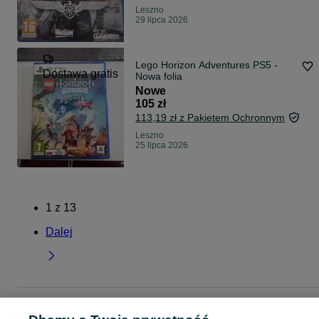
Leszno
29 lipca 2026
Lego Horizon Adventures PS5 -
Dostawa gratis
Nowa folia
Nowe
105 zł
113,19 zł z Pakietem Ochronnym
Leszno
25 lipca 2026
1
z
13
Dalej
Strona główna
Elektronika
Gry i Konsole
Gry
PlayStation
PlayStation -