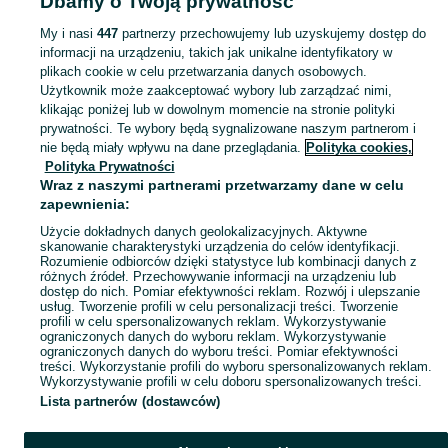
Dbamy o Twoją prywatność
Wielkopolskie
PlayStation - Leszno
My i nasi
447
partnerzy przechowujemy lub uzyskujemy dostęp do
informacji na urządzeniu, takich jak unikalne identyfikatory w
KATEGORIA
plikach cookie w celu przetwarzania danych osobowych.
Użytkownik może zaakceptować wybory lub zarządzać nimi,
Zobacz Więc
Sprzedaż gier na PlayStation Leszno ▶️ Nowe i używane ✅ szeroki wybór tytułów i gatunków w najlepszych cenach ✌ Sprawdź oferty i kupuj na OLX.pl!
klikając poniżej lub w dowolnym momencie na stronie polityki
prywatności. Te wybory będą sygnalizowane naszym partnerom i
nie będą miały wpływu na dane przeglądania.
Polityka cookies,
Mapa kategorii
Polityka Prywatności
Mapa miejscowości
Wraz z naszymi partnerami przetwarzamy dane w celu
zapewnienia:
Mapa ministron
Użycie dokładnych danych geolokalizacyjnych. Aktywne
Popularne wyszukiwania
skanowanie charakterystyki urządzenia do celów identyfikacji.
Rozumienie odbiorców dzięki statystyce lub kombinacji danych z
różnych źródeł. Przechowywanie informacji na urządzeniu lub
dostęp do nich. Pomiar efektywności reklam. Rozwój i ulepszanie
usług. Tworzenie profili w celu personalizacji treści. Tworzenie
profili w celu spersonalizowanych reklam. Wykorzystywanie
ograniczonych danych do wyboru reklam. Wykorzystywanie
ograniczonych danych do wyboru treści. Pomiar efektywności
treści. Wykorzystanie profili do wyboru spersonalizowanych reklam.
Wykorzystywanie profili w celu doboru spersonalizowanych treści.
Lista partnerów (dostawców)