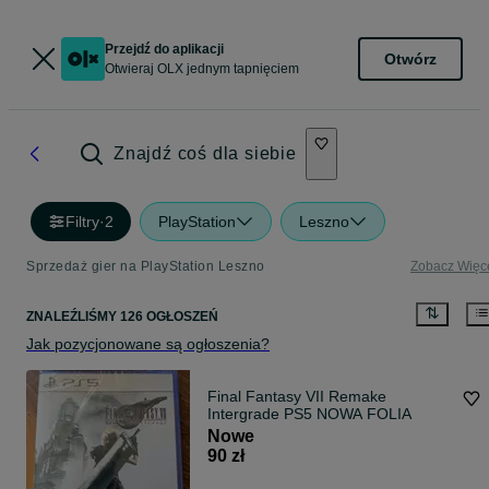
Przejdź do aplikacji
Otwórz
Otwieraj OLX jednym tapnięciem
Znajdź coś dla siebie
Filtry
·
2
PlayStation
Leszno
Sprzedaż gier na PlayStation Leszno
Zobacz Więc
ZNALEŹLIŚMY 126 OGŁOSZEŃ
Jak pozycjonowane są ogłoszenia?
Final Fantasy VII Remake
Intergrade PS5 NOWA FOLIA
Nowe
90 zł