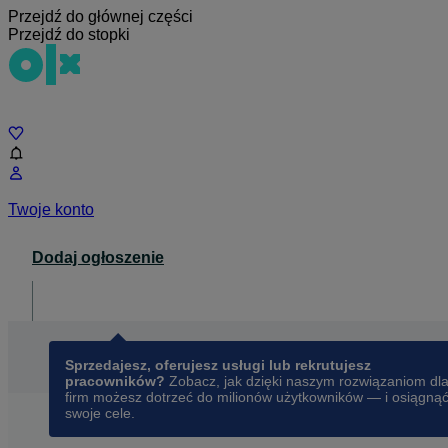
Przejdź do głównej części
Przejdź do stopki
Czat
Twoje konto
Dodaj ogłoszenie
Dla biznesu
opens in a new tab
Sprzedajesz, oferujesz usługi lub rekrutujesz
pracowników?
Zobacz, jak dzięki naszym rozwiązaniom dl
firm możesz dotrzeć do milionów użytkowników — i osiągną
swoje cele.