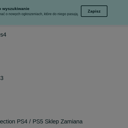
to wyszukiwanie
Zapisz
ać o nowych ogłoszeniach, które do niego pasują.
ps4
S3
llection PS4 / PS5 Sklep Zamiana