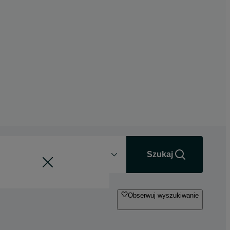
Odległość
+0 km
Szukaj
Obserwuj wyszukiwanie