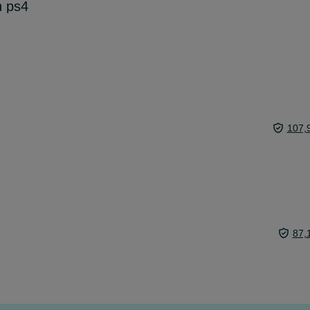
n ps4
107,
87,