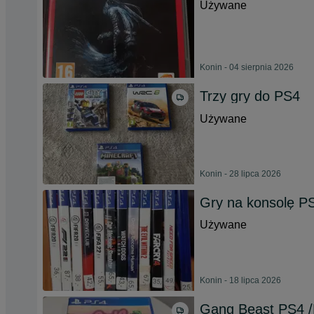
Używane
Konin - 04 sierpnia 2026
Trzy gry do PS4
Używane
Konin - 28 lipca 2026
Gry na konsolę P
Używane
Konin - 18 lipca 2026
Gang Beast PS4 /P