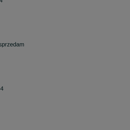
4
 sprzedam
s4