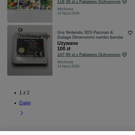
118,39 zł z Pakietem Ochronnym
Wschowa
14 lipca 2026
Gra Nintendo 3DS Pacman &
Dostawa gratis
Galaga Dimensions namko bandai
Używane
100 zł
107,99 zł z Pakietem Ochronnym
Wschowa
14 lipca 2026
1
z
2
Dalej
Strona główna
Elektronika
Gry i Konsole
Gry
Nintendo
Nintendo -