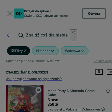
Przejdź do aplikacji
Otwórz
Otwieraj OLX jednym tapnięciem
Znajdź coś dla siebie
Filtry
·
2
Nintendo
Wschowa
Sprzedaż gier na Nintendo Wschowa
Zobacz Więc
ZNALEŹLIŚMY 11 OGŁOSZEŃ
Jak pozycjonowane są ogłoszenia?
Mario Party 6 Nintendo Game
Cube
Nowe
350 zł
370,09 zł z Pakietem Ochronnym