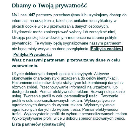
Dbamy o Twoją prywatność
Lubuskie
Nintendo - Wschowa
My i nasi
447
partnerzy przechowujemy lub uzyskujemy dostęp do
informacji na urządzeniu, takich jak unikalne identyfikatory w
KATEGORIA
plikach cookie w celu przetwarzania danych osobowych.
Użytkownik może zaakceptować wybory lub zarządzać nimi,
Zobacz Więc
Sprzedaż gier na Nintendo Wschowa ▶️ Switch, 3DS, Wii i inne platformy ✅ Nowe i używane w najlepszych cenach ✌ Kupuj i sprzedawaj na OLX.pl!
klikając poniżej lub w dowolnym momencie na stronie polityki
prywatności. Te wybory będą sygnalizowane naszym partnerom i
nie będą miały wpływu na dane przeglądania.
Polityka cookies,
Mapa kategorii
Polityka Prywatności
Mapa miejscowości
Wraz z naszymi partnerami przetwarzamy dane w celu
zapewnienia:
Mapa ministron
Użycie dokładnych danych geolokalizacyjnych. Aktywne
Popularne wyszukiwania
skanowanie charakterystyki urządzenia do celów identyfikacji.
Rozumienie odbiorców dzięki statystyce lub kombinacji danych z
różnych źródeł. Przechowywanie informacji na urządzeniu lub
dostęp do nich. Pomiar efektywności reklam. Rozwój i ulepszanie
usług. Tworzenie profili w celu personalizacji treści. Tworzenie
profili w celu spersonalizowanych reklam. Wykorzystywanie
ograniczonych danych do wyboru reklam. Wykorzystywanie
ograniczonych danych do wyboru treści. Pomiar efektywności
treści. Wykorzystanie profili do wyboru spersonalizowanych reklam.
Wykorzystywanie profili w celu doboru spersonalizowanych treści.
Lista partnerów (dostawców)