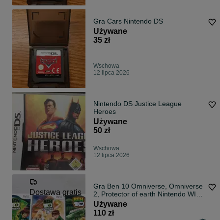
Gra Cars Nintendo DS
Używane
35 zł
Wschowa
12 lipca 2026
Nintendo DS Justice League
Heroes
Używane
50 zł
Wschowa
12 lipca 2026
Gra Ben 10 Omniverse, Omniverse
Dostawa gratis
2, Protector of earth Nintendo WII
komplet DARMOWA DOSTAWA
Używane
OLX
110 zł