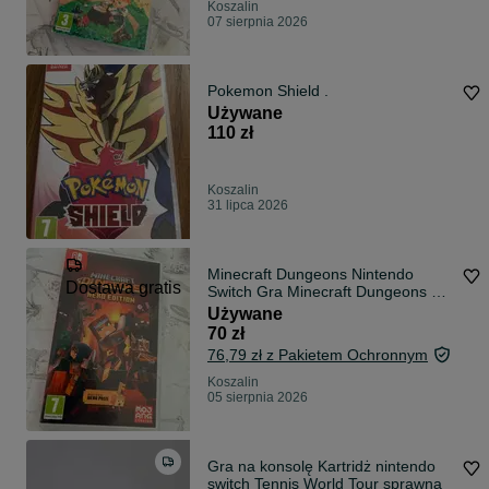
Koszalin
07 sierpnia 2026
Pokemon Shield .
Używane
110 zł
Koszalin
31 lipca 2026
Minecraft Dungeons Nintendo
Dostawa gratis
Switch Gra Minecraft Dungeons na
platformę Nintendo Switch
Używane
70 zł
76,79 zł z Pakietem Ochronnym
Koszalin
05 sierpnia 2026
Gra na konsolę Kartridż nintendo
switch Tennis World Tour sprawna