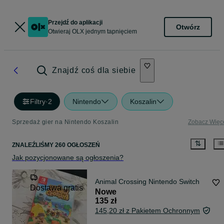
Przejdź do aplikacji
Otwórz
Otwieraj OLX jednym tapnięciem
Znajdź coś dla siebie
Filtry
·
2
Nintendo
Koszalin
Sprzedaż gier na Nintendo Koszalin
Zobacz Więc
ZNALEŹLIŚMY 260 OGŁOSZEŃ
Jak pozycjonowane są ogłoszenia?
Animal Crossing Nintendo Switch
Dostawa gratis
Nowe
135 zł
145,20 zł z Pakietem Ochronnym