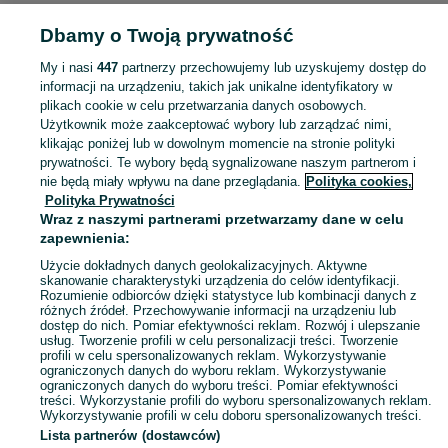
Strona główna
Elektronika
Gry i Konsole
Gry
Nintendo
Nintendo -
Dbamy o Twoją prywatność
Zachodniopomorskie
Nintendo - Koszalin
My i nasi
447
partnerzy przechowujemy lub uzyskujemy dostęp do
KATEGORIA
informacji na urządzeniu, takich jak unikalne identyfikatory w
plikach cookie w celu przetwarzania danych osobowych.
Użytkownik może zaakceptować wybory lub zarządzać nimi,
Zobacz Więc
Sprzedaż gier na Nintendo Koszalin ▶️ Switch, 3DS, Wii i inne platformy ✅ Nowe i używane w najlepszych cenach ✌ Kupuj i sprzedawaj na OLX.pl!
klikając poniżej lub w dowolnym momencie na stronie polityki
prywatności. Te wybory będą sygnalizowane naszym partnerom i
nie będą miały wpływu na dane przeglądania.
Polityka cookies,
Mapa kategorii
Polityka Prywatności
Mapa miejscowości
Wraz z naszymi partnerami przetwarzamy dane w celu
zapewnienia:
Mapa ministron
Użycie dokładnych danych geolokalizacyjnych. Aktywne
Popularne wyszukiwania
skanowanie charakterystyki urządzenia do celów identyfikacji.
Rozumienie odbiorców dzięki statystyce lub kombinacji danych z
różnych źródeł. Przechowywanie informacji na urządzeniu lub
dostęp do nich. Pomiar efektywności reklam. Rozwój i ulepszanie
usług. Tworzenie profili w celu personalizacji treści. Tworzenie
profili w celu spersonalizowanych reklam. Wykorzystywanie
ograniczonych danych do wyboru reklam. Wykorzystywanie
ograniczonych danych do wyboru treści. Pomiar efektywności
treści. Wykorzystanie profili do wyboru spersonalizowanych reklam.
Wykorzystywanie profili w celu doboru spersonalizowanych treści.
Lista partnerów (dostawców)