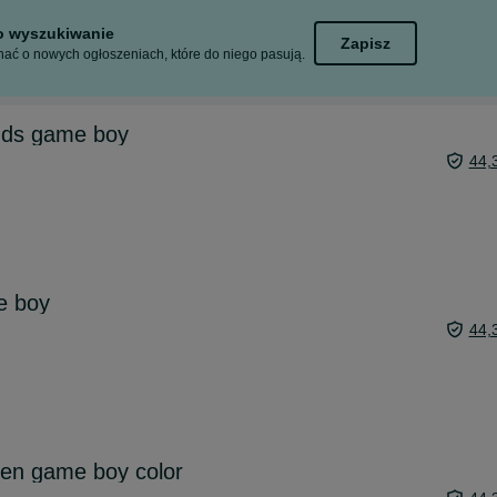
to wyszukiwanie
Zapisz
ać o nowych ogłoszeniach, które do niego pasują.
nds game boy
44,
e boy
44,
den game boy color