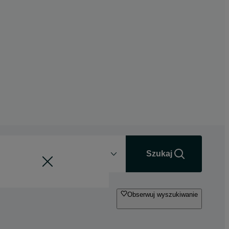
Odległość
+0 km
Szukaj
Obserwuj wyszukiwanie