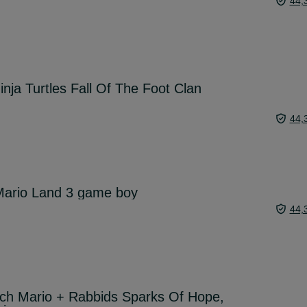
44,
nja Turtles Fall Of The Foot Clan
44,
Mario Land 3 game boy
44,
tch Mario + Rabbids Sparks Of Hope,