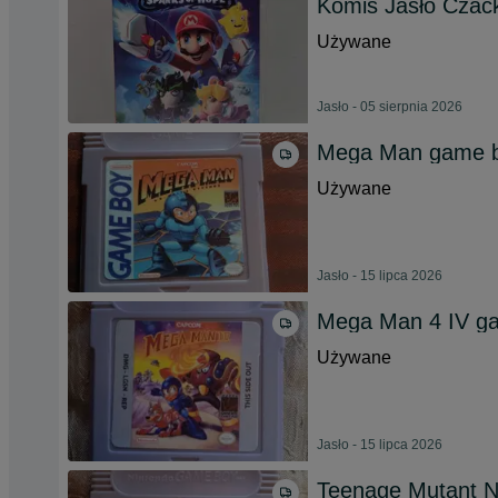
Komis Jasło Czac
Używane
Jasło - 05 sierpnia 2026
Mega Man game 
Używane
Jasło - 15 lipca 2026
Mega Man 4 IV g
Używane
Jasło - 15 lipca 2026
Teenage Mutant Ni