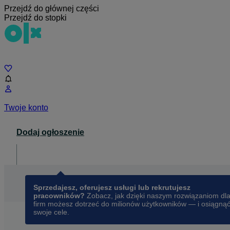
Przejdź do głównej części
Przejdź do stopki
Czat
Twoje konto
Dodaj ogłoszenie
Dla biznesu
opens in a new tab
Sprzedajesz, oferujesz usługi lub rekrutujesz
pracowników?
Zobacz, jak dzięki naszym rozwiązaniom dl
firm możesz dotrzeć do milionów użytkowników — i osiągną
swoje cele.