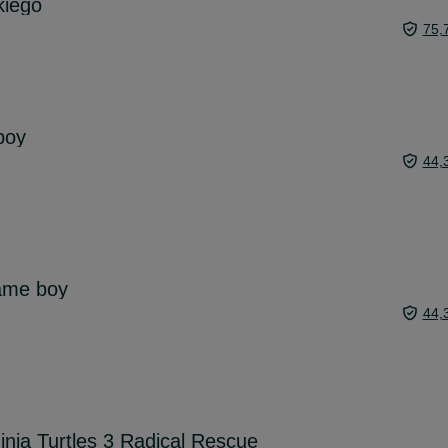
kiego
75,
boy
44,
ame boy
44,
nja Turtles 3 Radical Rescue