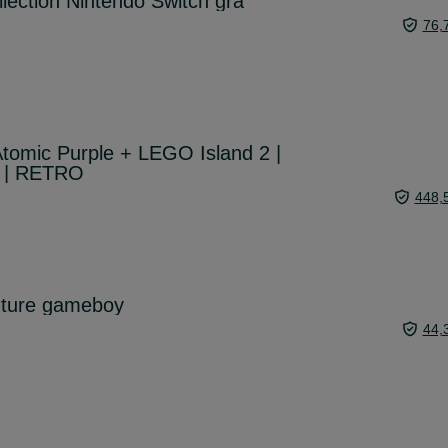
lection Nintendo Switch gra
76,
tomic Purple + LEGO Island 2 |
y | RETRO
448,
nture gameboy
44,