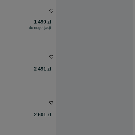
1 490 zł
do negocjacji
2 491 zł
2 601 zł