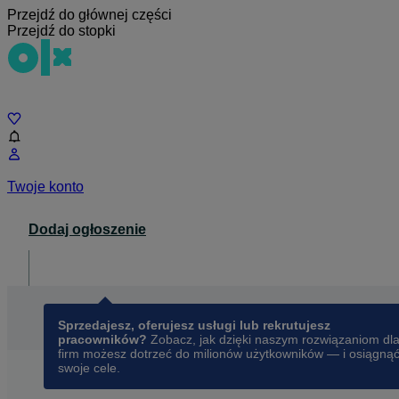
Przejdź do głównej części
Przejdź do stopki
Czat
Twoje konto
Dodaj ogłoszenie
Dla biznesu
opens in a new tab
Sprzedajesz, oferujesz usługi lub rekrutujesz
pracowników?
Zobacz, jak dzięki naszym rozwiązaniom dl
firm możesz dotrzeć do milionów użytkowników — i osiągną
swoje cele.