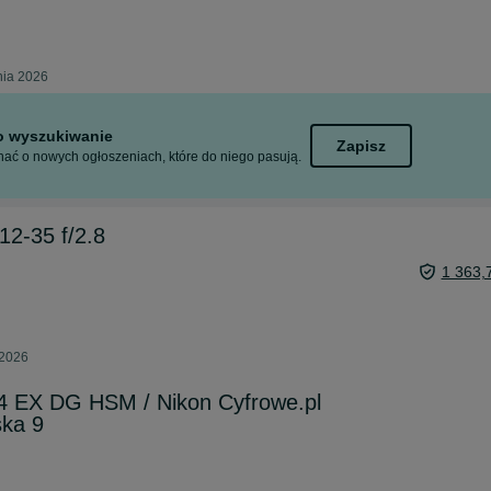
nia 2026
to wyszukiwanie
Zapisz
ać o nowych ogłoszeniach, które do niego pasują.
12-35 f/2.8
1 363,
 2026
4 EX DG HSM / Nikon Cyfrowe.pl
ska 9