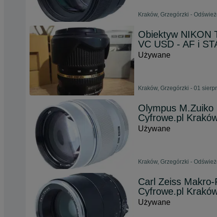
Kraków, Grzegórzki - Odśwież
Obiektyw NIKON 
VC USD - AF i S
Używane
Kraków, Grzegórzki - 01 sierp
Olympus M.Zuiko D
Cyfrowe.pl Krakó
Używane
Kraków, Grzegórzki - Odśwież
Carl Zeiss Makro-
Cyfrowe.pl Krakó
Używane