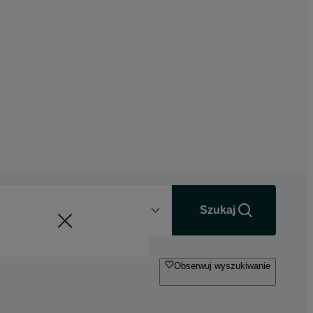
Odległość
+0 km
Szukaj
Obserwuj wyszukiwanie