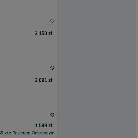
2 150 zł
2 091 zł
1 599 zł
69 zł z Pakietem Ochronnym