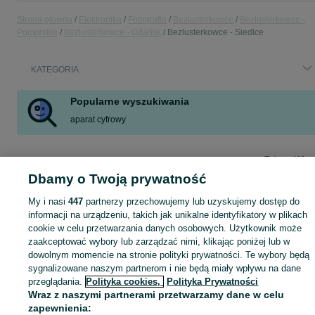
Strona główna
Elektronika
Fotografia
Bezlusterkowce
Bezlusterkowce -
Pomorskie
Bezlusterkowce - Gdańsk
Bezlusterkowce - Siedlce
KATEGORIA
Popularne wyszukiwania
aparat cyfrowy
Zobacz Więc
Sprzedaż aparatów bezlusterkowych Gdańsk ▶️ Sony, Canon, Nikon i inne ✅ Nowe i używane w okazyjnych cenach ✌ Kupuj i sprzedawaj na OLX.pl!
Dbamy o Twoją prywatność
Mapa kategorii
My i nasi
447
partnerzy przechowujemy lub uzyskujemy dostęp do
informacji na urządzeniu, takich jak unikalne identyfikatory w plikach
Mapa miejscowości
cookie w celu przetwarzania danych osobowych. Użytkownik może
Mapa ministron
zaakceptować wybory lub zarządzać nimi, klikając poniżej lub w
Popularne wyszukiwania
dowolnym momencie na stronie polityki prywatności. Te wybory będą
sygnalizowane naszym partnerom i nie będą miały wpływu na dane
przeglądania.
Polityka cookies,
Polityka Prywatności
Wraz z naszymi partnerami przetwarzamy dane w celu
zapewnienia: