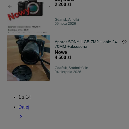
2 200 zł
Gdańsk, Aniołki
09 lipca 2026
Aparat SONY ILCE-7M2 + obie 24-
70MM +akcesoria
Nowe
4 500 zł
Gdańsk, Śródmieście
04 sierpnia 2026
1
z
14
Dalej