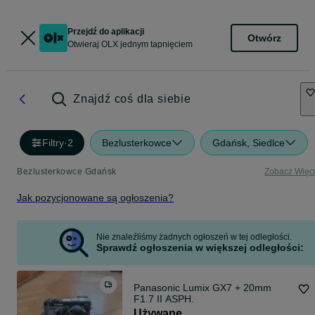
Przejdź do aplikacji
Otwórz
Otwieraj OLX jednym tapnięciem
Znajdź coś dla siebie
Filtry
·
2
Bezlusterkowce
Gdańsk, Siedlce
Bezlusterkowce Gdańsk
Zobacz Więc
Jak pozycjonowane są ogłoszenia?
Nie znaleźliśmy żadnych ogłoszeń w tej odległości.
Sprawdź ogłoszenia w większej odległości:
Panasonic Lumix GX7 + 20mm
F1.7 II ASPH.
Używane