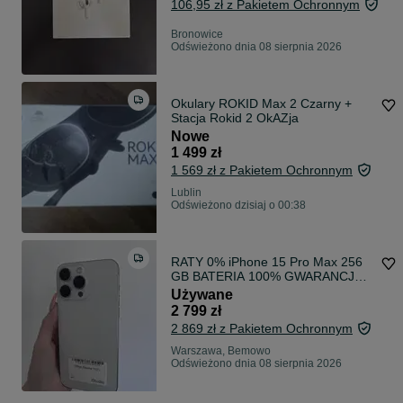
106,95 zł z Pakietem Ochronnym
Bronowice
Odświeżono dnia 08 sierpnia 2026
Okulary ROKID Max 2 Czarny +
Stacja Rokid 2 OkAZja
Nowe
1 499 zł
1 569 zł z Pakietem Ochronnym
Lublin
Odświeżono dzisiaj o 00:38
RATY 0% iPhone 15 Pro Max 256
GB BATERIA 100% GWARANCJA
12 miesiecy !!!
Używane
2 799 zł
2 869 zł z Pakietem Ochronnym
Warszawa, Bemowo
Odświeżono dnia 08 sierpnia 2026