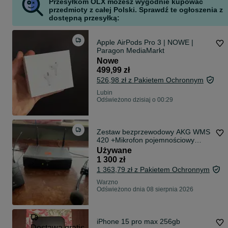
Przesyłkom OLX możesz wygodnie kupować
przedmioty z całej Polski. Sprawdź te ogłoszenia z
dostępną przesyłką:
Apple AirPods Pro 3 | NOWE |
Paragon MediaMarkt
Nowe
499,99 zł
526,98 zł z Pakietem Ochronnym
Lubin
Odświeżono dzisiaj o 00:29
Zestaw bezprzewodowy AKG WMS
420 +Mikrofon pojemnościowy
instrumentalny AKG C 519 ML
Używane
1 300 zł
1 363,79 zł z Pakietem Ochronnym
Warzno
Odświeżono dnia 08 sierpnia 2026
iPhone 15 pro max 256gb
Dostawa gratis