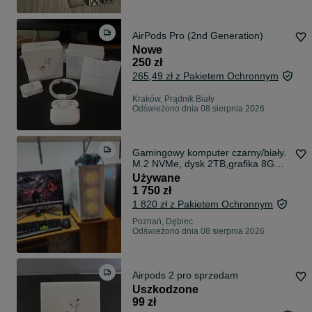
AirPods Pro (2nd Generation)
Nowe
250 zł
265,49 zł z Pakietem Ochronnym
Kraków, Prądnik Biały
Odświeżono dnia 08 sierpnia 2026
Gamingowy komputer czarny/biały.
M.2 NVMe, dysk 2TB,grafika 8GB,
64GB RAM, 10 rdzeni+akcesoria
Używane
1 750 zł
1 820 zł z Pakietem Ochronnym
Poznań, Dębiec
Odświeżono dnia 08 sierpnia 2026
Airpods 2 pro sprzedam
Uszkodzone
99 zł