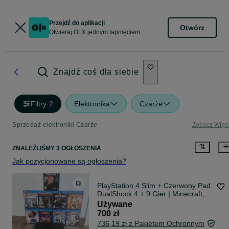
Przejdź do aplikacji
Otwórz
Otwieraj OLX jednym tapnięciem
Znajdź coś dla siebie
Filtry
·
2
Elektronika
Czarże
Sprzedaż elektroniki Czarże
Zobacz Więc
ZNALEŹLIŚMY 3 OGŁOSZENIA
Jak pozycjonowane są ogłoszenia?
PlayStation 4 Slim + Czerwony Pad
DualShock 4 + 9 Gier | Minecraft,
Spider-Man, The Last of Us
Używane
[ODBIÓR OSOBISTY]
700 zł
736,19 zł z Pakietem Ochronnym