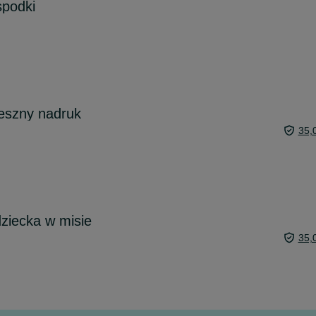
spodki
eszny nadruk
35,
dziecka w misie
35,