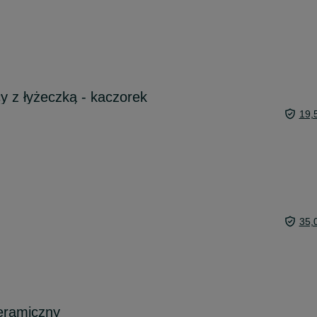
y z łyżeczką - kaczorek
19,
35,
eramiczny