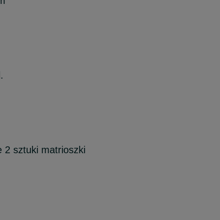
em
.
 2 sztuki matrioszki