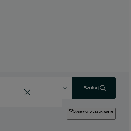
Odległość
+0 km
Szukaj
Obserwuj wyszukiwanie