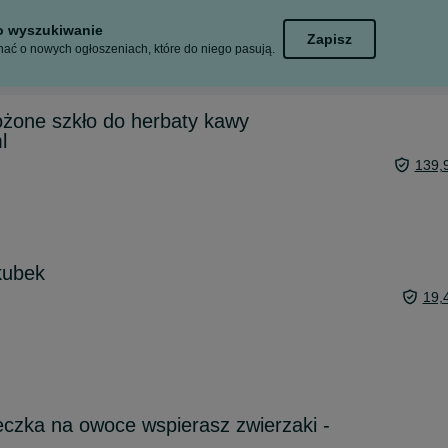
to wyszukiwanie
Zapisz
ać o nowych ogłoszeniach, które do niego pasują.
ożone szkło do herbaty kawy
l
139,
kubek
19,
eczka na owoce wspierasz zwierzaki -