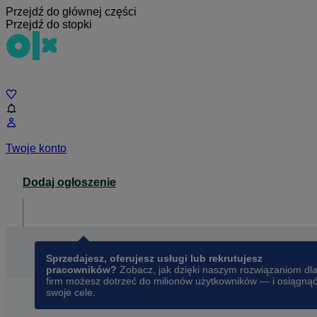
Przejdź do głównej części
Przejdź do stopki
Czat
Twoje konto
Dodaj ogłoszenie
Dla biznesu
opens in a new tab
Sprzedajesz, oferujesz usługi lub rekrutujesz
pracowników?
Zobacz, jak dzięki naszym rozwiązaniom dl
firm możesz dotrzeć do milionów użytkowników — i osiągną
swoje cele.