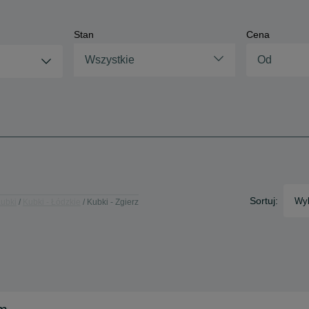
Stan
Cena
Wszystkie
Sortuj:
Wyb
ubki
Kubki - Łódzkie
Kubki - Zgierz