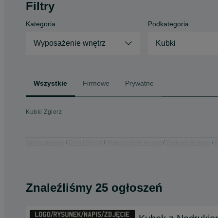
Filtry
Kategoria
Podkategoria
Wyposażenie wnętrz
Kubki
Wszystkie
Firmowe
Prywatne
Kubki Zgierz
Strona główna
Dom i Ogród
Wyposażenie wnętrz
Zastawa stołowa
K
Znaleźliśmy 25 ogłoszeń