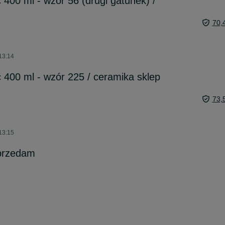
 400 ml - wzór 56 (drugi gatunek) /
70,
 13:14
 400 ml - wzór 225 / ceramika sklep
73,
 13:15
przedam