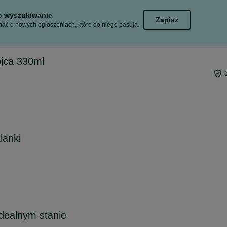
to wyszukiwanie
Zapisz
ać o nowych ogłoszeniach, które do niego pasują.
ojca 330ml
lanki
idealnym stanie