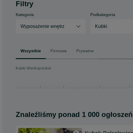
Filtry
Kategoria
Podkategoria
Wyposażenie wnętrz
Kubki
Wszystkie
Firmowe
Prywatne
Kubki Wielkopolskie
Strona główna
Dom i Ogród
Wyposażenie wnętrz
Zastawa stołowa
K
Znaleźliśmy
ponad
1 000 ogłoszeń