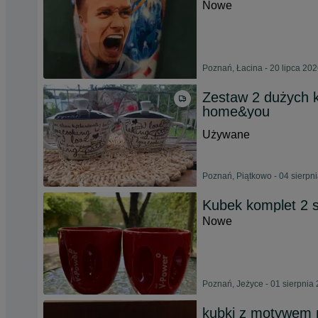
Nowe
Poznań, Łacina - 20 lipca 20
Zestaw 2 dużych 
home&you
Używane
Poznań, Piątkowo - 04 sierpn
Kubek komplet 2 s
Nowe
Poznań, Jeżyce - 01 sierpnia
kubki z motywem m