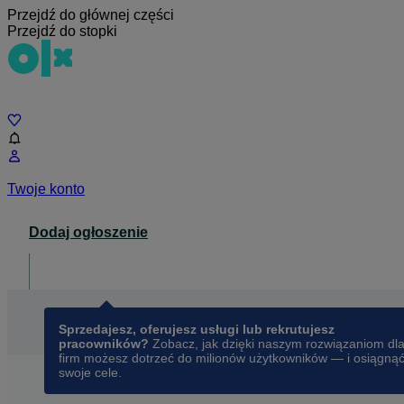
Przejdź do głównej części
Przejdź do stopki
Czat
Twoje konto
Dodaj ogłoszenie
Dla biznesu
opens in a new tab
Sprzedajesz, oferujesz usługi lub rekrutujesz
pracowników?
Zobacz, jak dzięki naszym rozwiązaniom dl
firm możesz dotrzeć do milionów użytkowników — i osiągną
swoje cele.