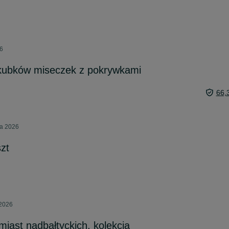
26
kubków miseczek z pokrywkami
66,
ia 2026
zt
 2026
iast nadbałtyckich, kolekcja