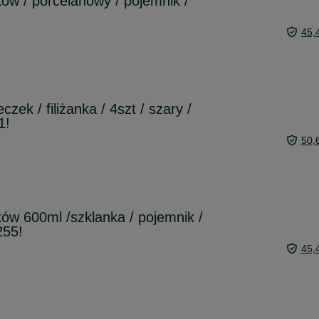
w / porcelanowy / pojemnik /
45,
zek / filiżanka / 4szt / szary /
1!
50,
w 600ml /szklanka / pojemnik /
255!
45,