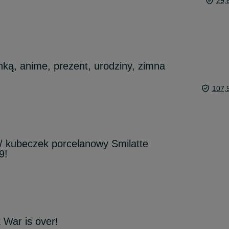
29,
ką, anime, prezent, urodziny, zimna
107,
/ kubeczek porcelanowy Smilatte
9!
War is over!