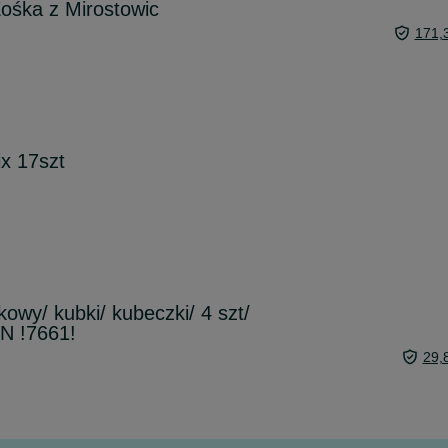
ośka z Mirostowic
171,
x 17szt
owy/ kubki/ kubeczki/ 4 szt/
 !7661!
29,