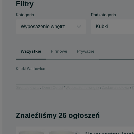
Filtry
Kategoria
Podkategoria
Wyposażenie wnętrz
Kubki
Wszystkie
Firmowe
Prywatne
Kubki Wadowice
Strona główna
Dom i Ogród
Wyposażenie wnętrz
Zastawa stołowa
K
Znaleźliśmy 26 ogłoszeń