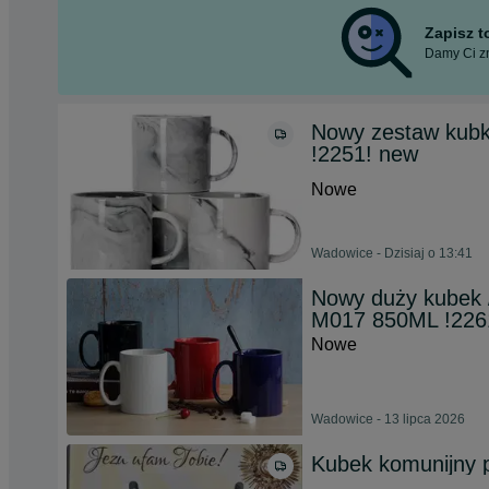
Zapisz 
Damy Ci zn
Nowy zestaw kubków
!2251! new
Nowe
Wadowice - Dzisiaj o 13:41
Nowy duży kubek 
M017 850ML !226
Nowe
Wadowice - 13 lipca 2026
Kubek komunijny p