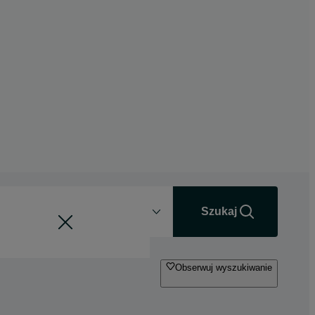
Odległość
+0 km
Szukaj
Obserwuj wyszukiwanie