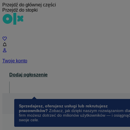
Przejdź do głównej części
Przejdź do stopki
Czat
Twoje konto
Dodaj ogłoszenie
Dla biznesu
opens in a new tab
Sprzedajesz, oferujesz usługi lub rekrutujesz
pracowników?
Zobacz, jak dzięki naszym rozwiązaniom dl
firm możesz dotrzeć do milionów użytkowników — i osiągną
swoje cele.