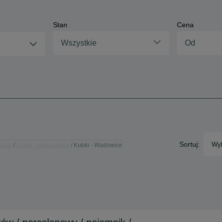
Stan
Cena
Wszystkie
Sortuj:
Wyb
ubki
Kubki - Małopolskie
Kubki - Wadowice