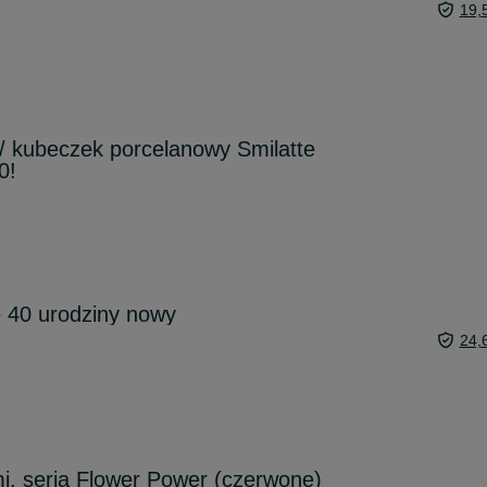
19,
/ kubeczek porcelanowy Smilatte
0!
 40 urodziny nowy
24,
mi, seria Flower Power (czerwone)