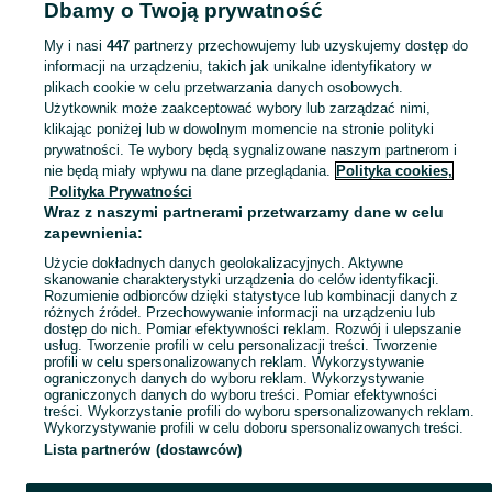
Dbamy o Twoją prywatność
Kubki - Podkarpackie
Kubki - Rzeszów
My i nasi
447
partnerzy przechowujemy lub uzyskujemy dostęp do
informacji na urządzeniu, takich jak unikalne identyfikatory w
KATEGORIA
plikach cookie w celu przetwarzania danych osobowych.
Użytkownik może zaakceptować wybory lub zarządzać nimi,
Zobacz Więc
Sprzedaż kubków Rzeszów ▶️ Szeroki wybór modeli, kształtów i materiałów ✅ Nowe i używane w atrakcyjnych cenach ☝ Sprawdź oferty i kupuj na OLX.pl!
klikając poniżej lub w dowolnym momencie na stronie polityki
prywatności. Te wybory będą sygnalizowane naszym partnerom i
nie będą miały wpływu na dane przeglądania.
Polityka cookies,
Mapa kategorii
Polityka Prywatności
Mapa miejscowości
Wraz z naszymi partnerami przetwarzamy dane w celu
zapewnienia:
Mapa ministron
Użycie dokładnych danych geolokalizacyjnych. Aktywne
Popularne wyszukiwania
skanowanie charakterystyki urządzenia do celów identyfikacji.
Rozumienie odbiorców dzięki statystyce lub kombinacji danych z
różnych źródeł. Przechowywanie informacji na urządzeniu lub
dostęp do nich. Pomiar efektywności reklam. Rozwój i ulepszanie
usług. Tworzenie profili w celu personalizacji treści. Tworzenie
profili w celu spersonalizowanych reklam. Wykorzystywanie
ograniczonych danych do wyboru reklam. Wykorzystywanie
ograniczonych danych do wyboru treści. Pomiar efektywności
treści. Wykorzystanie profili do wyboru spersonalizowanych reklam.
Wykorzystywanie profili w celu doboru spersonalizowanych treści.
Lista partnerów (dostawców)