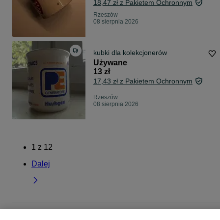
18,47 zł z Pakietem Ochronnym
Rzeszów
08 sierpnia 2026
kubki dla kolekcjonerów
Używane
13 zł
17,43 zł z Pakietem Ochronnym
Rzeszów
08 sierpnia 2026
1
z
12
Dalej
Strona główna
Dom i Ogród
Wyposażenie wnętrz
Zastawa stołowa
Kubki