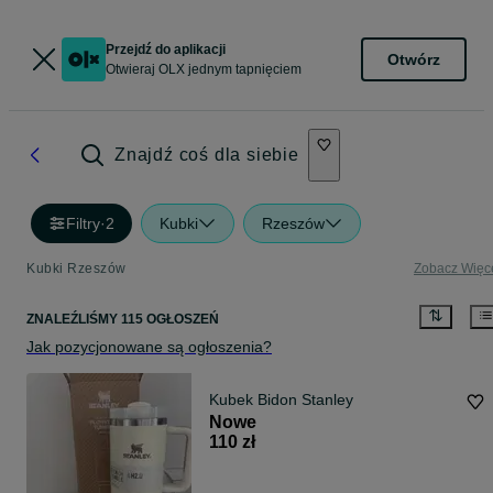
Przejdź do aplikacji
Otwórz
Otwieraj OLX jednym tapnięciem
Znajdź coś dla siebie
Filtry
·
2
Kubki
Rzeszów
Kubki Rzeszów
Zobacz Więc
ZNALEŹLIŚMY 115 OGŁOSZEŃ
Jak pozycjonowane są ogłoszenia?
Kubek Bidon Stanley
Nowe
110 zł