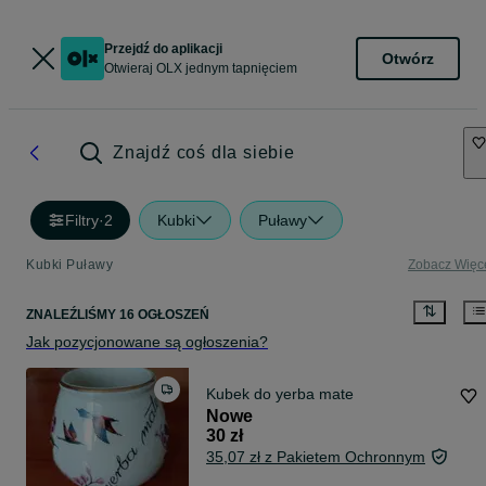
Przejdź do aplikacji
Otwórz
Otwieraj OLX jednym tapnięciem
Znajdź coś dla siebie
Filtry
·
2
Kubki
Puławy
Kubki Puławy
Zobacz Więc
ZNALEŹLIŚMY 16 OGŁOSZEŃ
Jak pozycjonowane są ogłoszenia?
Kubek do yerba mate
Nowe
30 zł
35,07 zł z Pakietem Ochronnym