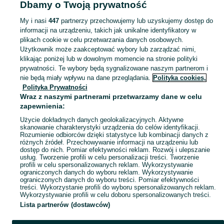
Dbamy o Twoją prywatność
Kubki - Lubelskie
Kubki - Puławy
My i nasi
447
partnerzy przechowujemy lub uzyskujemy dostęp do
informacji na urządzeniu, takich jak unikalne identyfikatory w
KATEGORIA
plikach cookie w celu przetwarzania danych osobowych.
Użytkownik może zaakceptować wybory lub zarządzać nimi,
Zobacz Więc
Sprzedaż kubków Puławy ▶️ Szeroki wybór modeli, kształtów i materiałów ✅ Nowe i używane w atrakcyjnych cenach ☝ Sprawdź oferty i kupuj na OLX.pl!
klikając poniżej lub w dowolnym momencie na stronie polityki
prywatności. Te wybory będą sygnalizowane naszym partnerom i
nie będą miały wpływu na dane przeglądania.
Polityka cookies,
Mapa kategorii
Polityka Prywatności
Mapa miejscowości
Wraz z naszymi partnerami przetwarzamy dane w celu
zapewnienia:
Mapa ministron
Użycie dokładnych danych geolokalizacyjnych. Aktywne
Popularne wyszukiwania
skanowanie charakterystyki urządzenia do celów identyfikacji.
Rozumienie odbiorców dzięki statystyce lub kombinacji danych z
różnych źródeł. Przechowywanie informacji na urządzeniu lub
dostęp do nich. Pomiar efektywności reklam. Rozwój i ulepszanie
usług. Tworzenie profili w celu personalizacji treści. Tworzenie
profili w celu spersonalizowanych reklam. Wykorzystywanie
ograniczonych danych do wyboru reklam. Wykorzystywanie
ograniczonych danych do wyboru treści. Pomiar efektywności
treści. Wykorzystanie profili do wyboru spersonalizowanych reklam.
Wykorzystywanie profili w celu doboru spersonalizowanych treści.
Lista partnerów (dostawców)