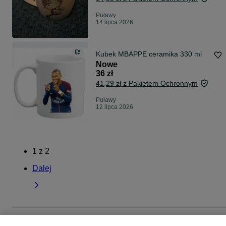
Puławy
14 lipca 2026
Kubek MBAPPE ceramika 330 ml
Nowe
36 zł
41,29 zł z Pakietem Ochronnym
Puławy
12 lipca 2026
1
z
2
Dalej
Strona główna
Dom i Ogród
Wyposażenie wnętrz
Zastawa stołowa
Kubki