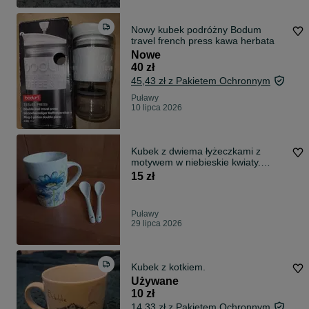
Nowy kubek podróżny Bodum
travel french press kawa herbata
Nowe
40 zł
45,43 zł z Pakietem Ochronnym
Puławy
10 lipca 2026
Kubek z dwiema łyżeczkami z
motywem w niebieskie kwiaty.
Nowy.
15 zł
Puławy
29 lipca 2026
Kubek z kotkiem.
Używane
10 zł
14,33 zł z Pakietem Ochronnym