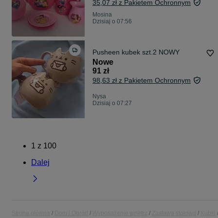
35,07 zł z Pakietem Ochronnym
Mosina
Dzisiaj o 07:56
Pusheen kubek szt.2 NOWY
Nowe
91 zł
98,63 zł z Pakietem Ochronnym
Nysa
Dzisiaj o 07:27
1
z
100
Dalej
Strona główna
Dom i Ogród
Wyposażenie wnętrz
Zastawa stołowa
Kubki