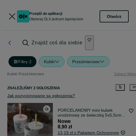
Przejdź do aplikacji
Otwórz
Otwieraj OLX jednym tapnięciem
Znajdź coś dla siebie
Filtry
·
2
Kubki
Przeźmierowo
Kubki Przeźmierowo
Zobacz Więc
ZNALEŹLIŚMY 2 OGŁOSZENIA
Jak pozycjonowane są ogłoszenia?
PORCELANOWY mini kubek
urodzinowy ze świeczką 5x5,5cm
NOWY p791
Nowe
8,90 zł
13,19 zł z Pakietem Ochronnym