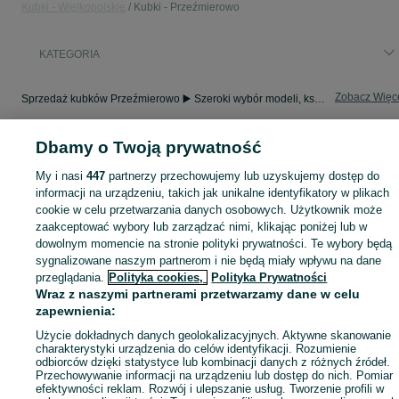
Kubki - Wielkopolskie
Kubki - Przeźmierowo
KATEGORIA
Zobacz Więc
Sprzedaż kubków Przeźmierowo ▶️ Szeroki wybór modeli, kształtów i materiałów ✅ Nowe i używane w atrakcyjnych cenach ☝ Sprawdź oferty i kupuj na OLX.pl!
Dbamy o Twoją prywatność
Mapa kategorii
Mapa miejscowości
My i nasi
447
partnerzy przechowujemy lub uzyskujemy dostęp do
Mapa ministron
informacji na urządzeniu, takich jak unikalne identyfikatory w plikach
cookie w celu przetwarzania danych osobowych. Użytkownik może
Popularne wyszukiwania
zaakceptować wybory lub zarządzać nimi, klikając poniżej lub w
dowolnym momencie na stronie polityki prywatności. Te wybory będą
sygnalizowane naszym partnerom i nie będą miały wpływu na dane
przeglądania.
Polityka cookies,
Polityka Prywatności
Wraz z naszymi partnerami przetwarzamy dane w celu
zapewnienia:
Użycie dokładnych danych geolokalizacyjnych. Aktywne skanowanie
charakterystyki urządzenia do celów identyfikacji. Rozumienie
odbiorców dzięki statystyce lub kombinacji danych z różnych źródeł.
Przechowywanie informacji na urządzeniu lub dostęp do nich. Pomiar
efektywności reklam. Rozwój i ulepszanie usług. Tworzenie profili w