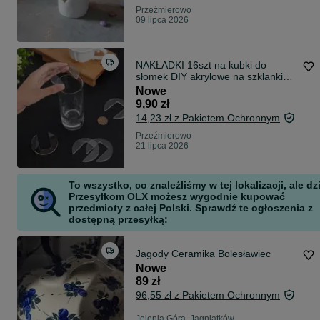
Przeźmierowo
09 lipca 2026
NAKŁADKI 16szt na kubki do
słomek DIY akrylowe na szklanki
NOWE s205
Nowe
9,90 zł
14,23 zł z Pakietem Ochronnym
Przeźmierowo
21 lipca 2026
To wszystko, co znaleźliśmy w tej lokalizacji, ale dz
Przesyłkom OLX możesz wygodnie kupować
przedmioty z całej Polski. Sprawdź te ogłoszenia z
dostępną przesyłką:
Jagody Ceramika Bolesławiec
Nowe
89 zł
96,55 zł z Pakietem Ochronnym
Jelenia Góra, Jagniątków