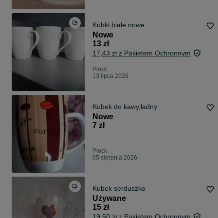
Kubki białe nowe
Nowe
13 zł
17,43 zł z Pakietem Ochronnym
Płock
13 lipca 2026
Kubek do kawy,ładny
Nowe
7 zł
Płock
05 sierpnia 2026
Kubek serduszko
Używane
15 zł
19,50 zł z Pakietem Ochronnym