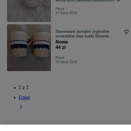
Płock
14 lipca 2026
Stoneware sweden orginalne
szwedzkie dwa kubki filiżanki
Nowe
44 zł
Płock
30 lipca 2026
1
z
7
Dalej
Strona główna
Dom i Ogród
Wyposażenie wnętrz
Zastawa stołowa
Kubki