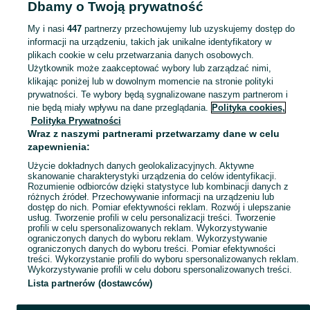
Dbamy o Twoją prywatność
Kubki - Mazowieckie
Kubki - Płock
My i nasi
447
partnerzy przechowujemy lub uzyskujemy dostęp do
informacji na urządzeniu, takich jak unikalne identyfikatory w
KATEGORIA
plikach cookie w celu przetwarzania danych osobowych.
Użytkownik może zaakceptować wybory lub zarządzać nimi,
Zobacz Więc
Sprzedaż kubków Płock ▶️ Szeroki wybór modeli, kształtów i materiałów ✅ Nowe i używane w atrakcyjnych cenach ☝ Sprawdź oferty i kupuj na OLX.pl!
klikając poniżej lub w dowolnym momencie na stronie polityki
prywatności. Te wybory będą sygnalizowane naszym partnerom i
nie będą miały wpływu na dane przeglądania.
Polityka cookies,
Mapa kategorii
Polityka Prywatności
Mapa miejscowości
Wraz z naszymi partnerami przetwarzamy dane w celu
zapewnienia:
Mapa ministron
Użycie dokładnych danych geolokalizacyjnych. Aktywne
Popularne wyszukiwania
skanowanie charakterystyki urządzenia do celów identyfikacji.
Rozumienie odbiorców dzięki statystyce lub kombinacji danych z
różnych źródeł. Przechowywanie informacji na urządzeniu lub
dostęp do nich. Pomiar efektywności reklam. Rozwój i ulepszanie
usług. Tworzenie profili w celu personalizacji treści. Tworzenie
profili w celu spersonalizowanych reklam. Wykorzystywanie
ograniczonych danych do wyboru reklam. Wykorzystywanie
ograniczonych danych do wyboru treści. Pomiar efektywności
treści. Wykorzystanie profili do wyboru spersonalizowanych reklam.
Wykorzystywanie profili w celu doboru spersonalizowanych treści.
Lista partnerów (dostawców)