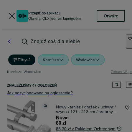
Przejdź do aplikacji
Otwórz
Otwieraj OLX jednym tapnięciem
Znajdź coś dla siebie
Filtry
·
2
Karnisze
Wadowice
Karnisze Wadowice
Zobacz Więc
ZNALEŹLIŚMY 47 OGŁOSZEŃ
Jak pozycjonowane są ogłoszenia?
Nowy karnisz / drążek / uchwyt /
szyna / 121 - 213 cm / srebrny
!9136!
Nowe
80 zł
86,30 zł z Pakietem Ochronnym