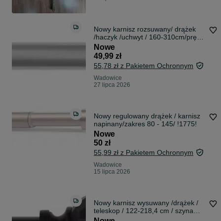
Nowy karnisz rozsuwany/ drążek
/haczyk /uchwyt / 160-310cm/pręt
!K106!
Nowe
49,99 zł
55,78 zł z Pakietem Ochronnym
Wadowice
27 lipca 2026
Nowy regulowany drążek / karnisz
napinany/zakres 80 - 145/ !1775!
Nowe
50 zł
55,99 zł z Pakietem Ochronnym
Wadowice
15 lipca 2026
Nowy karnisz wysuwany /drążek /
teleskop / 122-218,4 cm / szyna
!2076!
Nowe