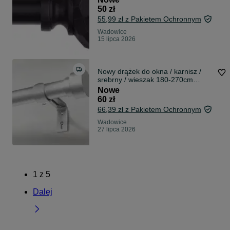
50 zł
55,99 zł z Pakietem Ochronnym
Wadowice
15 lipca 2026
Nowy drążek do okna / karnisz /
srebrny / wieszak 180-270cm
!8881!
Nowe
60 zł
66,39 zł z Pakietem Ochronnym
Wadowice
27 lipca 2026
1
z
5
Dalej