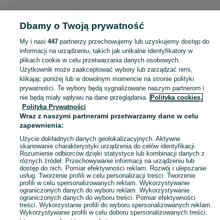
Strona główna
Dom i Ogród
Wyposażenie wnętrz
Wystrój okien
Karnisze
Karnisze - Małopolskie
Karnisze - Wadowice
Dbamy o Twoją prywatność
My i nasi
447
partnerzy przechowujemy lub uzyskujemy dostęp do
KATEGORIA
informacji na urządzeniu, takich jak unikalne identyfikatory w
plikach cookie w celu przetwarzania danych osobowych.
Użytkownik może zaakceptować wybory lub zarządzać nimi,
Zobacz Więc
Sprzedaż karniszów Wadowice ▶️ Szeroki wybór kolorów, rozmiarów i materiałów ✅ Nowe i używane w atrakcyjnych cenach ☝ Sprawdź oferty na OLX.pl!
klikając poniżej lub w dowolnym momencie na stronie polityki
prywatności. Te wybory będą sygnalizowane naszym partnerom i
nie będą miały wpływu na dane przeglądania.
Polityka cookies,
Mapa kategorii
Polityka Prywatności
Mapa miejscowości
Wraz z naszymi partnerami przetwarzamy dane w celu
zapewnienia:
Mapa ministron
Popularne wyszukiwania
Użycie dokładnych danych geolokalizacyjnych. Aktywne
skanowanie charakterystyki urządzenia do celów identyfikacji.
Rozumienie odbiorców dzięki statystyce lub kombinacji danych z
różnych źródeł. Przechowywanie informacji na urządzeniu lub
dostęp do nich. Pomiar efektywności reklam. Rozwój i ulepszanie
usług. Tworzenie profili w celu personalizacji treści. Tworzenie
profili w celu spersonalizowanych reklam. Wykorzystywanie
ograniczonych danych do wyboru reklam. Wykorzystywanie
ograniczonych danych do wyboru treści. Pomiar efektywności
treści. Wykorzystanie profili do wyboru spersonalizowanych reklam.
Wykorzystywanie profili w celu doboru spersonalizowanych treści.