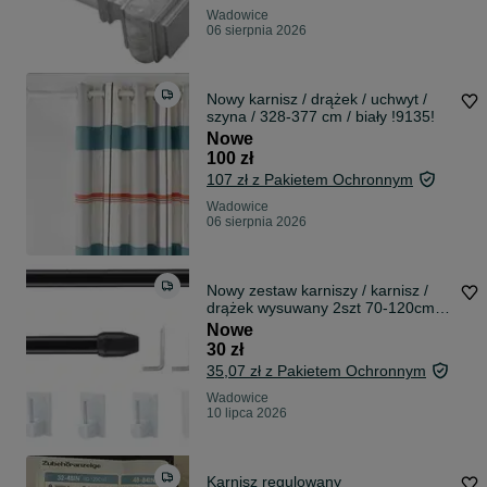
Wadowice
06 sierpnia 2026
Nowy karnisz / drążek / uchwyt /
szyna / 328-377 cm / biały !9135!
Nowe
100 zł
107 zł z Pakietem Ochronnym
Wadowice
06 sierpnia 2026
Nowy zestaw karniszy / karnisz /
drążek wysuwany 2szt 70-120cm
!3622!
Nowe
30 zł
35,07 zł z Pakietem Ochronnym
Wadowice
10 lipca 2026
Karnisz regulowany