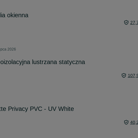
ia okienna
27,
ipca 2026
oizolacyjna lustrzana statyczna
107,
tte Privacy PVC - UV White
40,