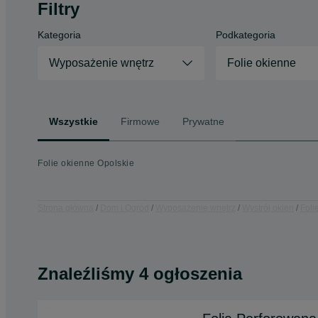
Filtry
Kategoria
Podkategoria
Wyposażenie wnętrz
Folie okienne
Wszystkie
Firmowe
Prywatne
Folie okienne Opolskie
Strona główna
Dom i Ogród
Wyposażenie wnętrz
Wystrój okien
Foli
Znaleźliśmy 4 ogłoszenia