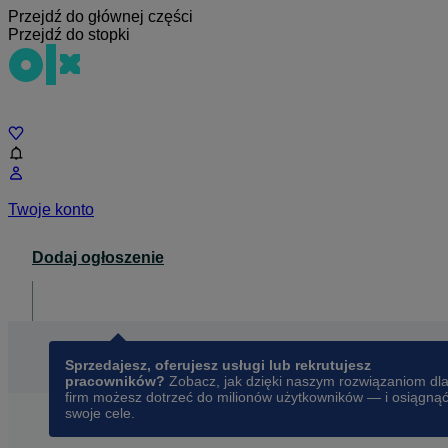
Przejdź do głównej części
Przejdź do stopki
Czat
Twoje konto
Dodaj ogłoszenie
Dla biznesu
opens in a new tab
Sprzedajesz, oferujesz usługi lub rekrutujesz
pracowników?
Zobacz, jak dzięki naszym rozwiązaniom dl
firm możesz dotrzeć do milionów użytkowników — i osiągną
swoje cele.