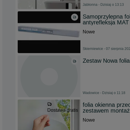
Jabłonna - Dzisiaj o 13:13
Samoprzylepna fol
antyrefleksja MAT
Nowe
Skierniewice - 07 sierpnia 20
Zestaw Nowa folia
Wadowice - Dzisiaj o 11:18
folia okienna prze
zestawem monta
Dostawa gratis
Nowe