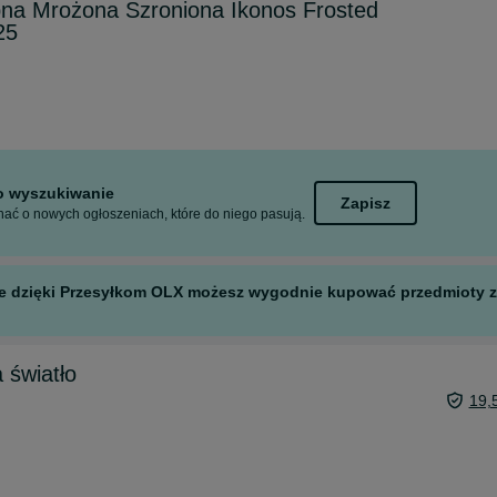
pna Mrożona Szroniona Ikonos Frosted
25
to wyszukiwanie
Zapisz
ać o nowych ogłoszeniach, które do niego pasują.
 ale dzięki Przesyłkom OLX możesz wygodnie kupować przedmioty z 
 światło
19,