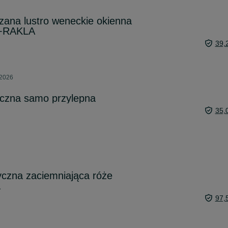
rzana lustro weneckie okienna
a+RAKLA
39,
 2026
eczna samo przylepna
35,
tyczna zaciemniająca róże
a
97,