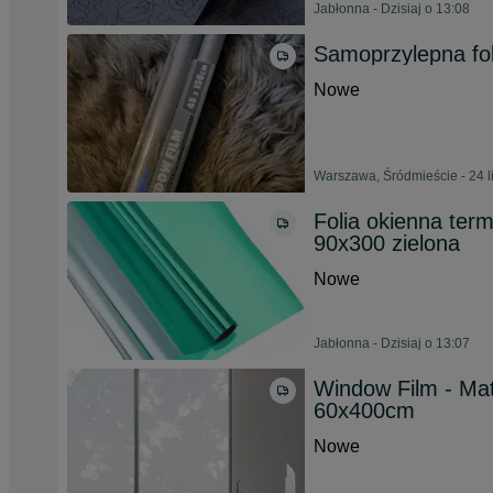
Jabłonna - Dzisiaj o 13:08
Samoprzylepna fol
Nowe
Warszawa, Śródmieście - 24 l
Folia okienna term
90x300 zielona
Nowe
Jabłonna - Dzisiaj o 13:07
Window Film - Ma
60x400cm
Nowe