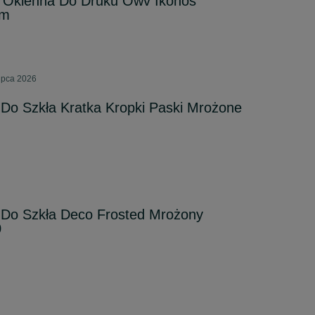
a Okienna Do Druku Owv Ikonos
0m
ipca 2026
 Do Szkła Kratka Kropki Paski Mrożone
a Do Szkła Deco Frosted Mrożony
0