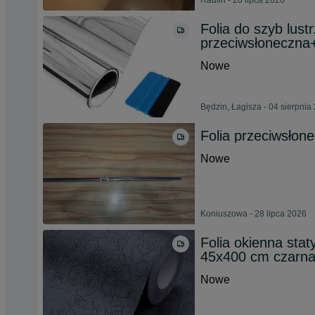
Radlin - 20 lipca 2026
Folia do szyb lust
przeciwsłoneczn
Nowe
Będzin, Łagisza - 04 sierpnia
Folia przeciwsłon
Nowe
Koniuszowa - 28 lipca 2026
Folia okienna sta
45x400 cm czarn
Nowe