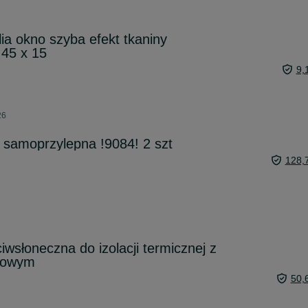
ia okno szyba efekt tkaniny
 45 x 15
9,
26
 samoprzylepna !9084! 2 szt
128,
ciwsłoneczna do izolacji termicznej z
żowym
50,