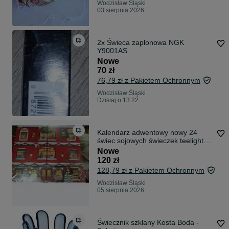
Wodzisław Śląski
03 sierpnia 2026
2x Świeca zapłonowa NGK
Y9001AS
Nowe
70 zł
76,79 zł z Pakietem Ochronnym
Wodzisław Śląski
Dzisiaj o 13:22
Kalendarz adwentowy nowy 24
świec sojowych świeczek teelight
dyfuzor
Nowe
120 zł
128,79 zł z Pakietem Ochronnym
Wodzisław Śląski
05 sierpnia 2026
Świecznik szklany Kosta Boda -