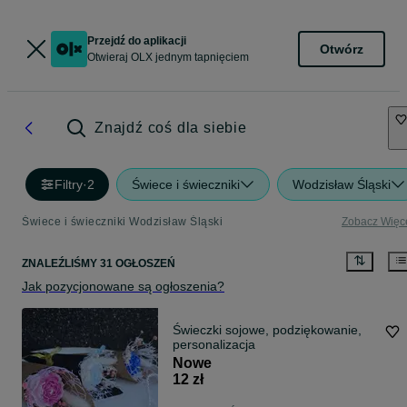
Przejdź do aplikacji
Otwórz
Otwieraj OLX jednym tapnięciem
Znajdź coś dla siebie
Filtry
·
2
Świece i świeczniki
Wodzisław Śląski
Świece i świeczniki Wodzisław Śląski
Zobacz Więc
ZNALEŹLIŚMY 31 OGŁOSZEŃ
Jak pozycjonowane są ogłoszenia?
Świeczki sojowe, podziękowanie,
personalizacja
Nowe
12 zł