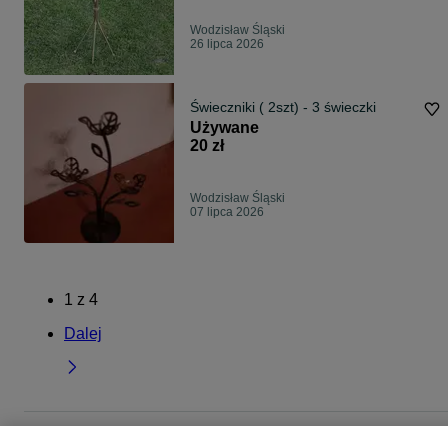
Wodzisław Śląski
26 lipca 2026
Świeczniki ( 2szt) - 3 świeczki
Używane
20 zł
Wodzisław Śląski
07 lipca 2026
1
z
4
Dalej
Strona główna
Dom i Ogród
Wyposażenie wnętrz
Świece i świeczniki