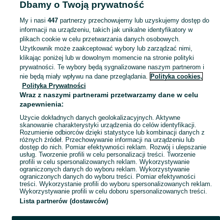
Dbamy o Twoją prywatność
Świece i świeczniki - Śląskie
Świece i świeczniki - Wodzisław Śląski
My i nasi
447
partnerzy przechowujemy lub uzyskujemy dostęp do
informacji na urządzeniu, takich jak unikalne identyfikatory w
KATEGORIA
plikach cookie w celu przetwarzania danych osobowych.
Użytkownik może zaakceptować wybory lub zarządzać nimi,
Zobacz Więc
Sprzedaż świec i świeczników Wodzisław Śląski ▶️ Szeroki wybór kolorów i kształtów ✅ Nowe i używane w atrakcyjnych cenach ☝ Sprawdź oferty i kupuj na OLX.pl!
klikając poniżej lub w dowolnym momencie na stronie polityki
prywatności. Te wybory będą sygnalizowane naszym partnerom i
nie będą miały wpływu na dane przeglądania.
Polityka cookies,
Mapa kategorii
Polityka Prywatności
Mapa miejscowości
Wraz z naszymi partnerami przetwarzamy dane w celu
zapewnienia:
Mapa ministron
Użycie dokładnych danych geolokalizacyjnych. Aktywne
Popularne wyszukiwania
skanowanie charakterystyki urządzenia do celów identyfikacji.
Rozumienie odbiorców dzięki statystyce lub kombinacji danych z
różnych źródeł. Przechowywanie informacji na urządzeniu lub
dostęp do nich. Pomiar efektywności reklam. Rozwój i ulepszanie
usług. Tworzenie profili w celu personalizacji treści. Tworzenie
profili w celu spersonalizowanych reklam. Wykorzystywanie
ograniczonych danych do wyboru reklam. Wykorzystywanie
ograniczonych danych do wyboru treści. Pomiar efektywności
treści. Wykorzystanie profili do wyboru spersonalizowanych reklam.
Wykorzystywanie profili w celu doboru spersonalizowanych treści.
Lista partnerów (dostawców)