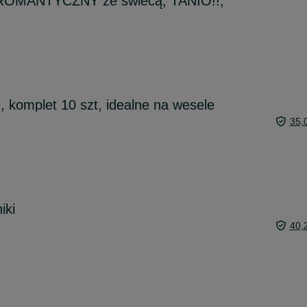
y ROMANTYCZNY ze świecą, TANIO!!,
, komplet 10 szt, idealne na wesele
35,
iki
40,