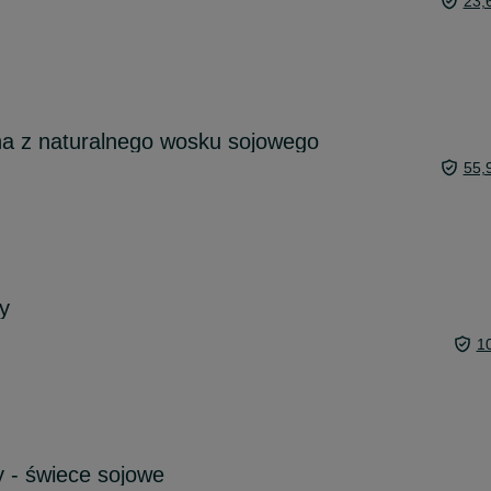
23,
na z naturalnego wosku sojowego
55,
y
1
 - świece sojowe