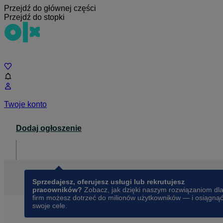
Przejdź do głównej części
Przejdź do stopki
Czat
Twoje konto
Dodaj ogłoszenie
Dla biznesu
opens in a new tab
Sprzedajesz, oferujesz usługi lub rekrutujesz
pracowników?
Zobacz, jak dzięki naszym rozwiązaniom dl
firm możesz dotrzeć do milionów użytkowników — i osiągną
swoje cele.