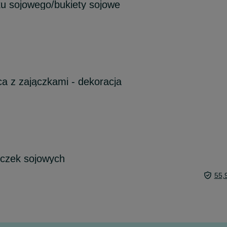
u sojowego/bukiety sojowe
ca z zajączkami - dekoracja
eczek sojowych
55,