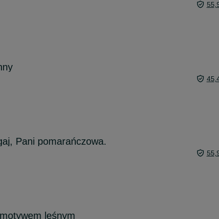
55,
nny
45,
gaj, Pani pomarańczowa.
55,
 z motywem leśnym