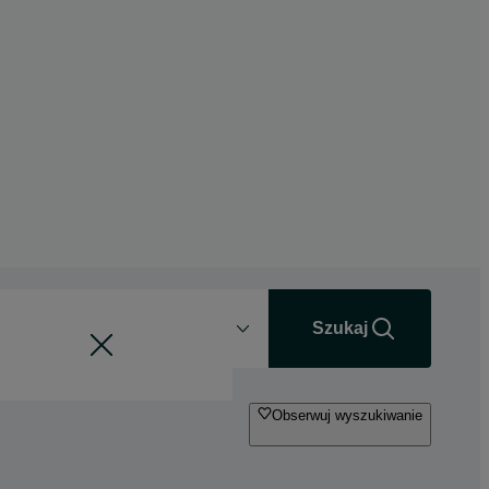
Odległość
+0 km
Szukaj
Obserwuj wyszukiwanie