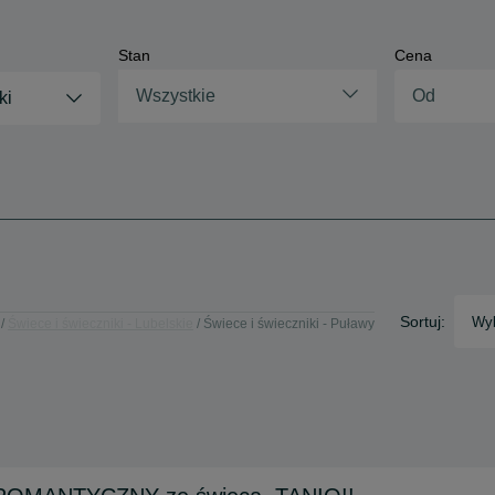
Stan
Cena
Wszystkie
ki
Sortuj:
Wyb
Świece i świeczniki - Lubelskie
Świece i świeczniki - Puławy