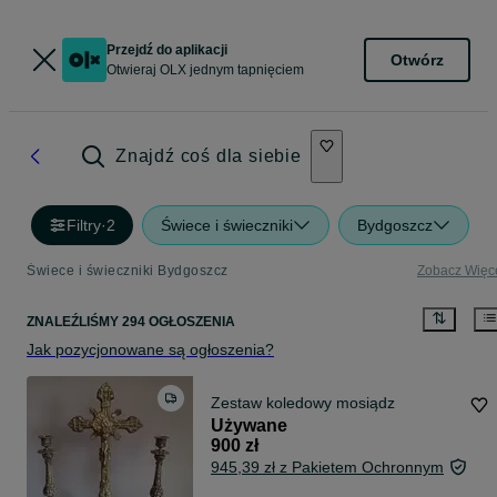
Przejdź do aplikacji
Otwórz
Otwieraj OLX jednym tapnięciem
Znajdź coś dla siebie
Filtry
·
2
Świece i świeczniki
Bydgoszcz
Świece i świeczniki Bydgoszcz
Zobacz Więc
ZNALEŹLIŚMY 294 OGŁOSZENIA
Jak pozycjonowane są ogłoszenia?
Zestaw koledowy mosiądz
Używane
900 zł
945,39 zł z Pakietem Ochronnym