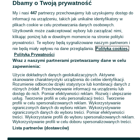
Dbamy o Twoją prywatność
Świece i świeczniki - Kujawsko-pomorskie
Świece i świeczniki - Bydgoszcz
My i nasi
447
partnerzy przechowujemy lub uzyskujemy dostęp do
informacji na urządzeniu, takich jak unikalne identyfikatory w
KATEGORIA
plikach cookie w celu przetwarzania danych osobowych.
Użytkownik może zaakceptować wybory lub zarządzać nimi,
Zobacz Więc
Sprzedaż świec i świeczników Bydgoszcz ▶️ Szeroki wybór kolorów i kształtów ✅ Nowe i używane w atrakcyjnych cenach ☝ Sprawdź oferty i kupuj na OLX.pl!
klikając poniżej lub w dowolnym momencie na stronie polityki
prywatności. Te wybory będą sygnalizowane naszym partnerom i
nie będą miały wpływu na dane przeglądania.
Polityka cookies,
Mapa kategorii
Polityka Prywatności
Mapa miejscowości
Wraz z naszymi partnerami przetwarzamy dane w celu
zapewnienia:
Mapa ministron
Użycie dokładnych danych geolokalizacyjnych. Aktywne
Popularne wyszukiwania
skanowanie charakterystyki urządzenia do celów identyfikacji.
Rozumienie odbiorców dzięki statystyce lub kombinacji danych z
różnych źródeł. Przechowywanie informacji na urządzeniu lub
dostęp do nich. Pomiar efektywności reklam. Rozwój i ulepszanie
usług. Tworzenie profili w celu personalizacji treści. Tworzenie
profili w celu spersonalizowanych reklam. Wykorzystywanie
ograniczonych danych do wyboru reklam. Wykorzystywanie
ograniczonych danych do wyboru treści. Pomiar efektywności
treści. Wykorzystanie profili do wyboru spersonalizowanych reklam.
Wykorzystywanie profili w celu doboru spersonalizowanych treści.
Lista partnerów (dostawców)