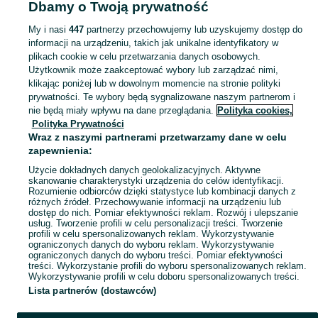
Dbamy o Twoją prywatność
Świętokrzyskie
Pudełka - Starachowice
My i nasi
447
partnerzy przechowujemy lub uzyskujemy dostęp do
informacji na urządzeniu, takich jak unikalne identyfikatory w
KATEGORIA
plikach cookie w celu przetwarzania danych osobowych.
Użytkownik może zaakceptować wybory lub zarządzać nimi,
Zobacz Więc
Sprzedaż pudełek do przechowywania Starachowice ▶️ Szeroki wybór kolorów i kształtów ✅ Nowe i używane w atrakcyjnych cenach ☝ Sprawdź oferty na OLX.pl!
klikając poniżej lub w dowolnym momencie na stronie polityki
prywatności. Te wybory będą sygnalizowane naszym partnerom i
nie będą miały wpływu na dane przeglądania.
Polityka cookies,
Mapa kategorii
Polityka Prywatności
Mapa miejscowości
Wraz z naszymi partnerami przetwarzamy dane w celu
zapewnienia:
Mapa ministron
Użycie dokładnych danych geolokalizacyjnych. Aktywne
Popularne wyszukiwania
skanowanie charakterystyki urządzenia do celów identyfikacji.
Rozumienie odbiorców dzięki statystyce lub kombinacji danych z
różnych źródeł. Przechowywanie informacji na urządzeniu lub
dostęp do nich. Pomiar efektywności reklam. Rozwój i ulepszanie
usług. Tworzenie profili w celu personalizacji treści. Tworzenie
profili w celu spersonalizowanych reklam. Wykorzystywanie
ograniczonych danych do wyboru reklam. Wykorzystywanie
ograniczonych danych do wyboru treści. Pomiar efektywności
treści. Wykorzystanie profili do wyboru spersonalizowanych reklam.
Wykorzystywanie profili w celu doboru spersonalizowanych treści.
Lista partnerów (dostawców)