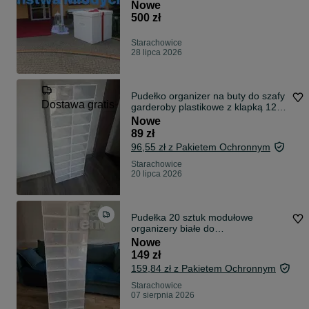
Wesele
Nowe
500 zł
Starachowice
28 lipca 2026
Pudełko organizer na buty do szafy
Dostawa gratis
garderoby plastikowe z klapką 12
sztuk zestaw
Nowe
89 zł
96,55 zł z Pakietem Ochronnym
Starachowice
20 lipca 2026
Pudełka 20 sztuk modułowe
organizery białe do
przechowywania zestaw
Nowe
149 zł
159,84 zł z Pakietem Ochronnym
Starachowice
07 sierpnia 2026