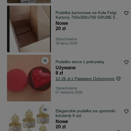
Pudełka kartonowe na Koła Felgi
Kartony 700x300x700 GRUBE 5W
Karton
Nowe
20 zł
Starachowice
26 lipca 2026
Pudełko serce z pokrywką
Używane
8 zł
12,26 zł z Pakietem Ochronnym
Starachowice
07 sierpnia 2026
Eleganckie pudełka na upominki
biżuterię 6 szt
Nowe
20 zł