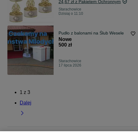
24,67 zł z Pakietem Ochronnym
Starachowice
Dzisiaj o 11:10
Pudło z balonami na Ślub Wesele
Nowe
500 zł
Starachowice
17 lipca 2026
1
z
3
Dalej
Strona główna
Dom i Ogród
Wyposażenie wnętrz
Pudełka
Pudełka -