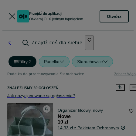
Przejdź do aplikacji
Otwórz
Otwieraj OLX jednym tapnięciem
Znajdź coś dla siebie
Filtry
·
2
Pudełka
Starachowice
Pudełka do przechowywania Starachowice
Zobacz Więc
ZNALEŹLIŚMY 30 OGŁOSZEŃ
Jak pozycjonowane są ogłoszenia?
Organizer filcowy, nowy
Nowe
10 zł
14,33 zł z Pakietem Ochronnym